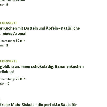
ten
:
9
E DESSERTS
er Kuchen mit Datteln und Äpfeln – natürliche
 feines Aroma!
orbereitung
:
60 min
ten
:
9
E DESSERTS
goldbraun, innen schokoladig: Bananenkuchen
rlieben!
orbereitung
:
70 min
ten
:
10
E
freier Mais-Biskuit – die perfekte Basis für