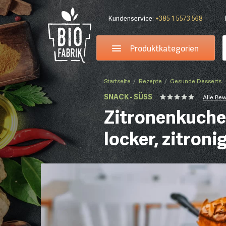
Kundenservice:
+385 1 5573 568
Produktkategorien
Startseite
Rezepte
Gesunde Desserts
SNACK - SÜSS
Alle Be
Zitronenkuchen
locker, zitroni