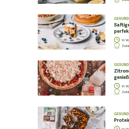
GESUND
Saftig
perfek
In V
Zuta
GESUND
Zitron
genieß
In V
Zuta
GESUND
Protei
In V