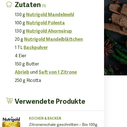
Zutaten
(9)
Nutrigold Mandelmehl
130 g
Nutrigold Polenta
100 g
Nutrigold Ahornsirup
130 g
Nutrigold Mandelblättchen
20 g
Backpulver
1 TL
4 Eier
150 g Butter
Abrieb
Saft von 1 Zitrone
und
250 g Ricotta
Verwendete Produkte
KOCHEN & BACKEN
Zitronenschale geschnitten – Bio 100g