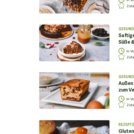
Zuta
GESUND
Saftig
Süße &
In V
Zuta
GESUND
Außen 
zum Ve
In V
Zuta
REZEPT
Gluten