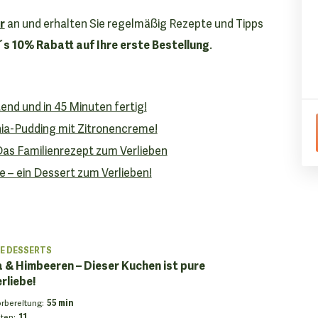
r
an und erhalten Sie regelmäßig Rezepte und Tipps
´s 10% Rabatt auf Ihre erste Bestellung
.
end und in 45 Minuten fertig!
Chia-Pudding mit Zitronencreme!
Das Familienrezept zum Verlieben
 – ein Dessert zum Verlieben!
E DESSERTS
a & Himbeeren – Dieser Kuchen ist pure
liebe!
orbereitung
:
55 min
ten
:
11