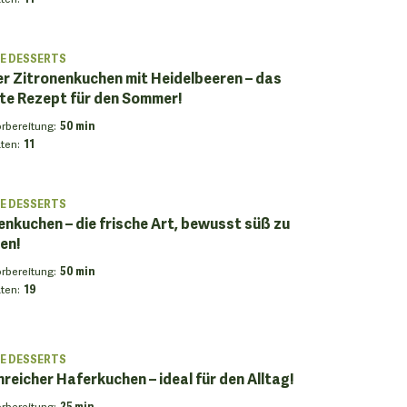
E DESSERTS
er Zitronenkuchen mit Heidelbeeren – das
te Rezept für den Sommer!
orbereitung
:
50 min
ten
:
11
E DESSERTS
enkuchen – die frische Art, bewusst süß zu
en!
orbereitung
:
50 min
ten
:
19
E DESSERTS
nreicher Haferkuchen – ideal für den Alltag!
orbereitung
:
25 min