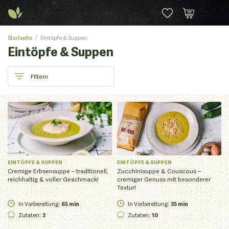
Startseite
Eintöpfe & Suppen
Eintöpfe & Suppen
Filtern
EINTÖPFE & SUPPEN
EINTÖPFE & SUPPEN
Cremige Erbsensuppe – traditionell,
Zucchinisuppe & Couscous –
reichhaltig & voller Geschmack!
cremiger Genuss mit besonderer
Textur!
In Vorbereitung
:
65 min
In Vorbereitung
:
35 min
Zutaten
:
3
Zutaten
:
10