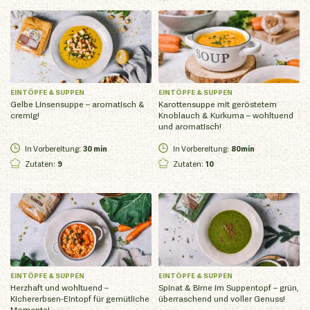
EINTÖPFE & SUPPEN
EINTÖPFE & SUPPEN
Gelbe Linsensuppe – aromatisch &
Karottensuppe mit geröstetem
cremig!
Knoblauch & Kurkuma – wohltuend
und aromatisch!
In Vorbereitung
:
30 min
In Vorbereitung
:
80min
Zutaten
:
9
Zutaten
:
10
EINTÖPFE & SUPPEN
EINTÖPFE & SUPPEN
Herzhaft und wohltuend –
Spinat & Birne im Suppentopf – grün,
Kichererbsen-Eintopf für gemütliche
überraschend und voller Genuss!
Momente!