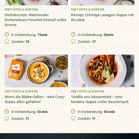
EINTÖPFE & SUPPEN
EINTÖPFE & SUPPEN
Herbstrezept: Wärmender
Rezept: Cremige Lasagne-Suppe mit
Kichererbsen-Fenchel-Eintopf voller
Ricotta!
Aroma
In Vorbereitung
:
75min
In Vorbereitung
:
55min
Zutaten
:
12
Zutaten
:
17
EINTÖPFE & SUPPEN
EINTÖPFE & SUPPEN
Wenn die Blätter fallen – wird Curry-
Tortilla neu interpretiert – eine
Suppe allen gefallen!
kreative Suppe voller Geschmack
In Vorbereitung
:
55 min
In Vorbereitung
:
40 min
Zutaten
:
11
Zutaten
:
11