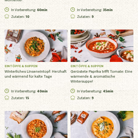
In Vorbereitung
:
60min
In Vorbereitung
:
35min
Zutaten
:
10
Zutaten
:
9
EINTÖPFE & SUPPEN
EINTÖPFE & SUPPEN
Winterliches Linseneintopf: Herzhaft
Geröstete Paprika trifft Tomate: Eine
und wärmend für kalte Tage
wärmende & aromatische
Wintersuppe!
In Vorbereitung
:
40min
In Vorbereitung
:
45min
Zutaten
:
15
Zutaten
:
9