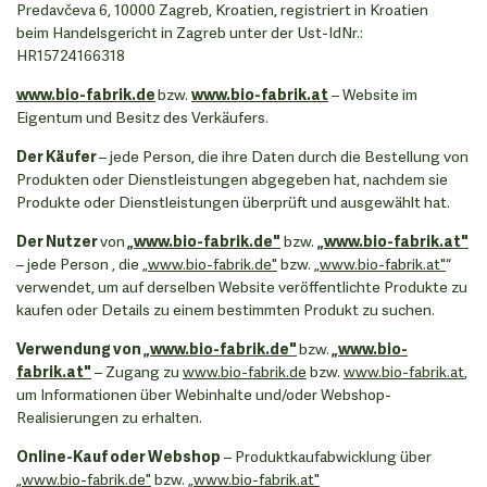
Predavčeva 6, 10000 Zagreb, Kroatien, registriert in Kroatien
beim Handelsgericht in Zagreb unter der Ust-IdNr.:
HR15724166318
www.bio-fabrik.de
bzw.
www.bio-fabrik.at
– Website im
Eigentum und Besitz des Verkäufers.
Der Käufer
– jede Person, die ihre Daten durch die Bestellung von
Produkten oder Dienstleistungen abgegeben hat, nachdem sie
Produkte oder Dienstleistungen überprüft und ausgewählt hat.
Der Nutzer
von
„www.bio-fabrik.de"
bzw.
„www.bio-fabrik.at"
– jede Person , die
„www.bio-fabrik.de"
bzw.
„www.bio-fabrik.at"
“
verwendet, um auf derselben Website veröffentlichte Produkte zu
kaufen oder Details zu einem bestimmten Produkt zu suchen.
Verwendung von
„www.bio-fabrik.de"
bzw.
„www.bio-
fabrik.at"
– Zugang zu
www.bio-fabrik.de
bzw.
www.bio-fabrik.at
,
um Informationen über Webinhalte und/oder Webshop-
Realisierungen zu erhalten.
Online-Kauf oder Webshop
– Produktkaufabwicklung über
„www.bio-fabrik.de"
bzw.
„www.bio-fabrik.at"