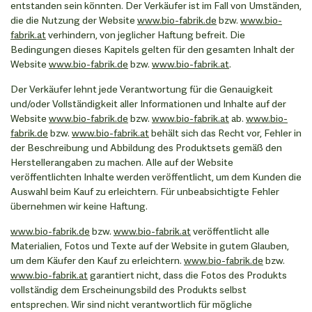
entstanden sein könnten. Der Verkäufer ist im Fall von Umständen,
die die Nutzung der Website
www.bio-fabrik.de
bzw.
www.bio-
fabrik.at
verhindern, von jeglicher Haftung befreit. Die
Bedingungen dieses Kapitels gelten für den gesamten Inhalt der
Website
www.bio-fabrik.de
bzw.
www.bio-fabrik.at
.
Der Verkäufer lehnt jede Verantwortung für die Genauigkeit
und/oder Vollständigkeit aller Informationen und Inhalte auf der
Website
www.bio-fabrik.de
bzw.
www.bio-fabrik.at
ab.
www.bio-
fabrik.de
bzw.
www.bio-fabrik.at
behält sich das Recht vor, Fehler in
der Beschreibung und Abbildung des Produktsets gemäß den
Herstellerangaben zu machen. Alle auf der Website
veröffentlichten Inhalte werden veröffentlicht, um dem Kunden die
Auswahl beim Kauf zu erleichtern. Für unbeabsichtigte Fehler
übernehmen wir keine Haftung.
www.bio-fabrik.de
bzw.
www.bio-fabrik.at
veröffentlicht alle
Materialien, Fotos und Texte auf der Website in gutem Glauben,
um dem Käufer den Kauf zu erleichtern.
www.bio-fabrik.de
bzw.
www.bio-fabrik.at
garantiert nicht, dass die Fotos des Produkts
vollständig dem Erscheinungsbild des Produkts selbst
entsprechen. Wir sind nicht verantwortlich für mögliche