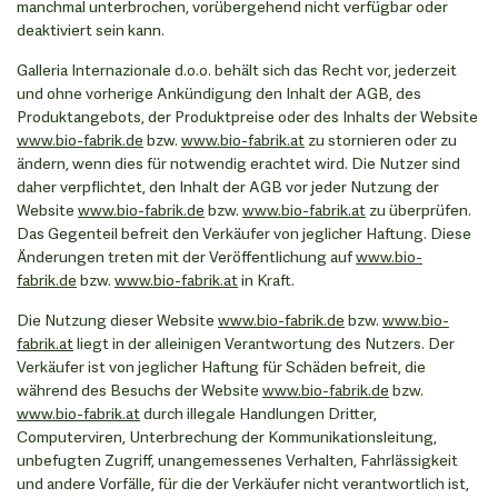
manchmal unterbrochen, vorübergehend nicht verfügbar oder
deaktiviert sein kann.
Galleria Internazionale d.o.o. behält sich das Recht vor, jederzeit
und ohne vorherige Ankündigung den Inhalt der AGB, des
Produktangebots, der Produktpreise oder des Inhalts der Website
www.bio-fabrik.de
bzw.
www.bio-fabrik.at
zu stornieren oder zu
ändern, wenn dies für notwendig erachtet wird. Die Nutzer sind
daher verpflichtet, den Inhalt der AGB vor jeder Nutzung der
Website
www.bio-fabrik.de
bzw.
www.bio-fabrik.at
zu überprüfen.
Das Gegenteil befreit den Verkäufer von jeglicher Haftung. Diese
Änderungen treten mit der Veröffentlichung auf
www.bio-
fabrik.de
bzw.
www.bio-fabrik.at
in Kraft.
Die Nutzung dieser Website
www.bio-fabrik.de
bzw.
www.bio-
fabrik.at
liegt in der alleinigen Verantwortung des Nutzers. Der
Verkäufer ist von jeglicher Haftung für Schäden befreit, die
während des Besuchs der Website
www.bio-fabrik.de
bzw.
www.bio-fabrik.at
durch illegale Handlungen Dritter,
Computerviren, Unterbrechung der Kommunikationsleitung,
unbefugten Zugriff, unangemessenes Verhalten, Fahrlässigkeit
und andere Vorfälle, für die der Verkäufer nicht verantwortlich ist,