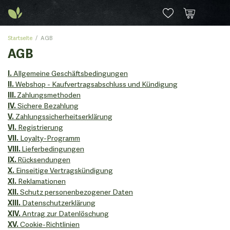
Startseite
AGB
AGB
I.
Allgemeine Geschäftsbedingungen
II.
Webshop - Kaufvertragsabschluss und Kündigung
III.
Zahlungsmethoden
IV.
Sichere Bezahlung
V.
Zahlungssicherheitserklärung
VI.
Registrierung
VII.
Loyalty-Programm
VIII.
Lieferbedingungen
IX.
Rücksendungen
X.
Einseitige Vertragskündigung
XI.
Reklamationen
XII.
Schutz personenbezogener Daten
XIII.
Datenschutzerklärung
XIV.
Antrag zur Datenlöschung
XV.
Cookie-Richtlinien