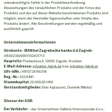
unbeabsichtigte Fehler in der Produktbeschreibung.
Abweichungen des tatsächlichen Produkts und der Fotos des
Produkts und des auf dieser Website beschriebenen Produkts sind
möglich, wenn der Hersteller Eigenschaften oder Inhalte des
Produkts ändert. Alle Beschreibungen werden regelmäßig und
ausführlich geprüft.
Unternehmensinformationen
Girokonto - IBAN bei Zagrebačka banka d.d Zagreb:
HR4023600001102431713
Hauptsitz:
Predavčeva 6, 10000 Zagreb, Kroatien
E-Mail-Adresse:
info@bio-fabrik.de
bzw.
info@bio-fabrik.at
USt-IdNr.
:
HR15724166318
Reg.-Nr.:
4254481
Stammkapital:
20.000,00 HRK
Vorstandsmitglieder:
Elvis Kajtazović, Dominik Milolož
Glossar der AGB:
Der Verkäufer
– das Unternehmen Galleria Internazionale d.o.o.,