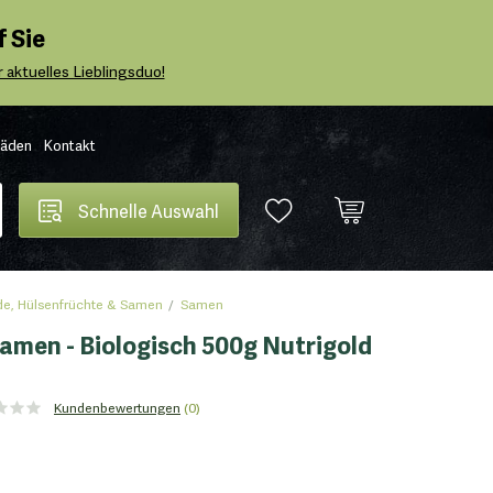
 Sie
 aktuelles Lieblingsduo!
Läden
Kontakt
Schnelle Auswahl
de, Hülsenfrüchte & Samen
Samen
amen - Biologisch 500g Nutrigold
Kundenbewertungen
(0)