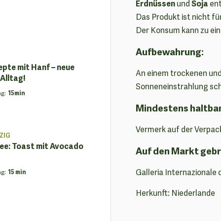
Erdnüssen
Soja
und
ent
Das Produkt ist nicht f
Der Konsum kann zu ein
Aufbewahrung:
epte mit Hanf – neue
An einem trockenen und
Alltag!
Sonneneinstrahlung sc
ng
:
15min
Mindestens haltba
Vermerk auf der Verpac
ZIG
ee: Toast mit Avocado
Auf den Markt gebr
Galleria Internazionale 
ng
:
15 min
Herkunft: Niederlande