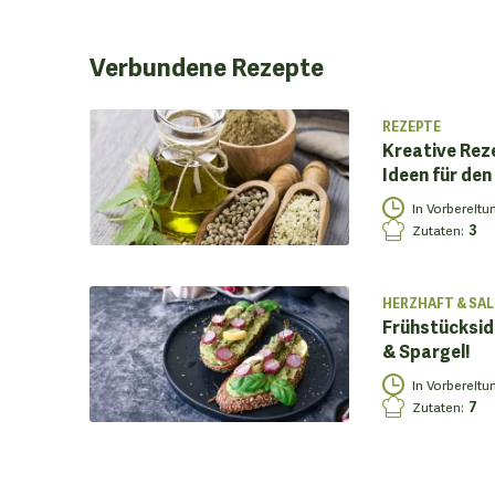
Verbundene
Rezepte
REZEPTE
Kreative Rez
Ideen für den 
In Vorbereitu
Zutaten
:
3
HERZHAFT & SAL
Frühstücksid
& Spargel!
In Vorbereitu
Zutaten
:
7