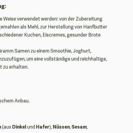
ng:
ige Weise verwendet werden: von der Zubereitung
gemahlen als Mehl, zur Herstellung von Hanfbutter
erschiedener Kuchen, Eiscremes, gesunder Brote
 Gramm Samen zu einem Smoothie, Joghurt,
zuzufügen, um eine vollständige und reichhaltige,
t zu erhalten.
gischem Anbau.
n
Dinkel
Hafer
Nüssen
Sesam
(aus
und
),
,
,