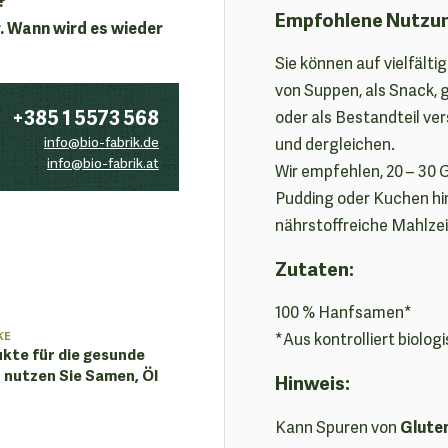
Empfohlene Nutzu
. Wann wird es wieder
Sie können auf vielfält
von Suppen, als Snack, 
+385 1 5573 568
oder als Bestandteil v
info@bio-fabrik.de
und dergleichen.
info@bio-fabrik.at
Wir empfehlen, 20 – 30
Pudding oder Kuchen hin
nährstoffreiche Mahlzei
Zutaten:
100 % Hanfsamen*
KE
*Aus kontrolliert biolo
kte für die gesunde
 nutzen Sie Samen, Öl
Hinweis:
Glute
Kann Spuren von