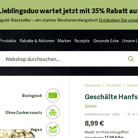
 Lieblingsduo wartet jetzt mit 35% Rabatt auf
igold-Bestseller – ein starkes Wochenendangebot!
Entdecken Sie unser
Produkte
Rabatte & Aktionen
Marken
Rezepte
Gesunde Ecke
Unsere 
Startseite
Produkte
Getrei
Geschälte Hanfs
Biologisch
Samen
Ohne Zuckerzusatz
Artikelnummer
:
1063
8,99 €
Vegan
MwSt. im Preis inbegriffen
Grundpreis
17.98 €/kg