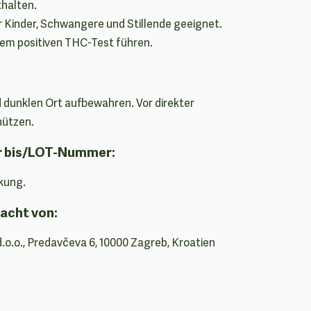
halten.
ür Kinder, Schwangere und Stillende geeignet.
em positiven THC-Test führen.
 dunklen Ort aufbewahren. Vor direkter
hützen.
r bis/LOT-Nummer:
kung.
acht von:
d.o.o., Predavčeva 6, 10000 Zagreb, Kroatien