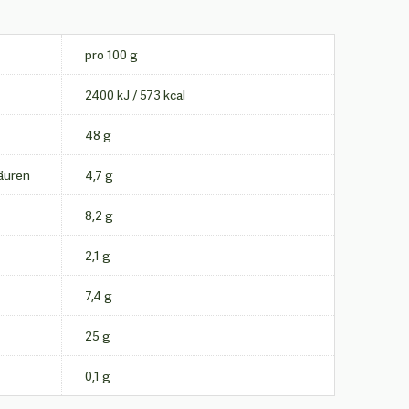
pro 100 g
2400 kJ / 573 kcal
48 g
äuren
4,7 g
8,2 g
2,1 g
7,4 g
25 g
0,1 g