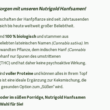
 Sorgen mit unseren Nutrigold Hanfsamen!
schaften der Hanfpflanze sind seit Jahrtausenden
sich bis heute weltweit großer Beliebtheit.
100 % biologisch
ind
und stammen aus
beliebten lateinischen Namen
(Cannabis sativa)
. Im
rwandten Pflanze, dem indischen Hanf
(Cannabis
ehanf nur Spuren des umstrittenen
(THC) und hat daher keine psychoaktive Wirkung.
voller Proteine
ind
​​und können alles in Ihrem Topf
s ist eine ideale Ergänzung zur Keksmischung, die
h gesunden Option zum „Süßen“ wird.
f oder im süßen Porridge, Nutrigold Hanfsamen
 Wahl für Sie!