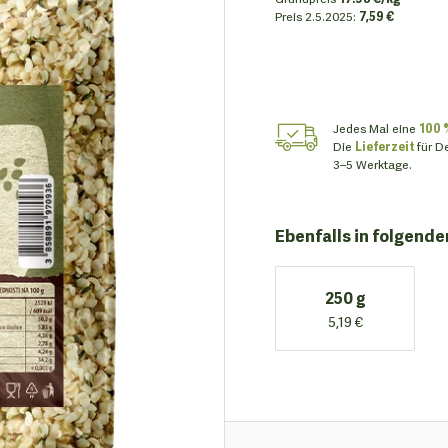
Preis
2.5.2025:
7,59 €
Jedes Mal eine
100 
Die
Lieferzeit
für D
3–5 Werktage.
Ebenfalls in folgende
250 g
5,19 €