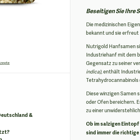
Beseitigen Sie Ihre
Die medizinischen Eigen
bekannt und sie erfreut 
Nutrigold Hanfsamen s
Industriehanf mit dem 
Gegensatz zu seiner ve
zepte
indica),
enthält Industri
Tetrahydrocannabinols 
Diese winzigen Samen s
oder Ofen bereichern. E
zu einer unwiderstehlic
 Deutschland &
Ob im salzigen Eintop
tzt?
sind immer die richtige
?