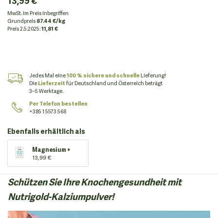
13,99 €
MwSt. im Preis inbegriffen
Grundpreis
87.44 €/kg
Preis
2.5.2025:
11,81 €
Jedes Mal eine
100 % sichere und schnelle
Lieferung!
Die
Lieferzeit
für Deutschland und Österreich beträgt
3–5 Werktage.
Per Telefon bestellen
+385 1 5573 568
Ebenfalls erhältlich als
Magnesium +
13,99 €
Schützen Sie Ihre Knochengesundheit mit
Nutrigold-Kalziumpulver!