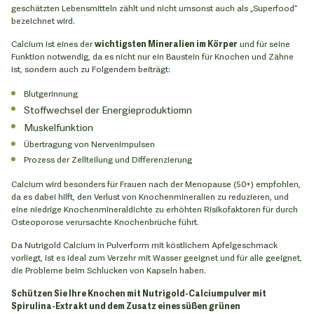
geschätzten Lebensmitteln zählt und nicht umsonst auch als „Superfood“
bezeichnet wird.
Calcium ist eines der
wichtigsten Mineralien im Körper
und für seine
Funktion notwendig, da es nicht nur ein Baustein für Knochen und Zähne
ist, sondern auch zu Folgendem beiträgt:
Blutgerinnung
Stoffwechsel der Energieproduktiomn
Muskelfunktion
Übertragung von Nervenimpulsen
Prozess der Zellteilung und Differenzierung
Calcium wird besonders für Frauen nach der Menopause (50+) empfohlen,
da es dabei hilft, den Verlust von Knochenmineralien zu reduzieren, und
eine niedrige Knochenmineraldichte zu erhöhten Risikofaktoren für durch
Osteoporose verursachte Knochenbrüche führt.
Da Nutrigold Calcium in Pulverform mit köstlichem Apfelgeschmack
vorliegt, ist es ideal zum Verzehr mit Wasser geeignet und für alle geeignet,
die Probleme beim Schlucken von Kapseln haben.
Schützen Sie Ihre Knochen mit Nutrigold-Calciumpulver mit
Spirulina-Extrakt und dem Zusatz eines süßen grünen