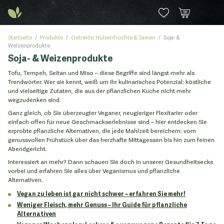
Startseite
Produkte
Getreide, Hülsenfrüchte & Samen
Soja- &
Weizenprodukte
Soja- & Weizenprodukte
Tofu, Tempeh, Seitan und Miso – diese Begriffe sind längst mehr als
Trendwörter. Wer sie kennt, weiß um ihr kulinarisches Potenzial: köstliche
und vielseitige Zutaten, die aus der pflanzlichen Küche nicht mehr
wegzudenken sind.
Ganz gleich, ob Sie überzeugter Veganer, neugieriger Flexitarier oder
einfach offen für neue Geschmackserlebnisse sind – hier entdecken Sie
erprobte pflanzliche Alternativen, die jede Mahlzeit bereichern: vom
genussvollen Frühstück über das herzhafte Mittagessen bis hin zum feinen
Abendgericht.
Interessiert an mehr? Dann schauen Sie doch in unserer Gesundheitsecke
vorbei und erfahren Sie alles über Veganismus und pflanzliche
Alternativen.
Vegan zu leben ist gar nicht schwer – erfahren Sie mehr!
Weniger Fleisch, mehr Genuss – Ihr Guide für pflanzliche
Alternativen