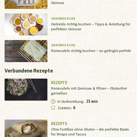
Genuss
GESUNDE ECKE
Getreide richtig kochen – Tipps & Anleitung für
perfekten Genuss
GESUNDE ECKE
Reisnudeln richtig kochen – so gelingt’s perfekt
Verbundene
Rezepte
REZEPTE
Reisnudeln mit Gemüse & Pilzen – Glutenfrei
genießen
In Vorbereitung
:
25 min
Zutaten
:
6
REZEPTE
Chia-Tortillas ohne Gluten – die perfekte Basis
für Wraps und Tacos