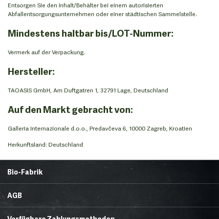
Entsorgen Sie den Inhalt/Behälter bei einem autorisierten
Abfallentsorgungsunternehmen oder einer städtischen Sammelstelle.
Mindestens haltbar bis/LOT-Nummer:
Vermerk auf der Verpackung.
Hersteller:
TAOASIS GmbH, Am Duftgatren 1, 32791 Lage, Deutschland
Auf den Markt gebracht von:
Galleria Internazionale d.o.o., Predavčeva 6, 10000 Zagreb, Kroatien
Herkunftsland: Deutschland
Bio-Fabrik
Startseite
Über uns
AGB
News
Brands & Trends
Lieferbedingungen
Zahlungsmethoden
Gesunde Ecke
Rezepte
Verfügbare Zahlungsmethoden