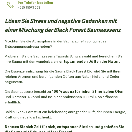
Per Telefon bestellen
+385 1 5573 568
Lösen Sie Stress und negative Gedanken mit
einer Mischung der Black Forest Saunaessenz
Möchten Sie die Atmosphäre in der Sauna auf ein völlig neues
Entspannungsniveau heben?
Probieren Sie die Saunaessenz Taoasis Schwarzwald und bereichern Sie
Ihre Sauna mit den wunderbaren,
entspannenden Düften der Natur.
Die Essenzenmischung für die Sauna Black Forest Bio wird Sie mit ihren
reichen Aromen und beruhigenden Düften aus Natur, Kiefer und Zeder
begeistern.
Die Saunaessenz besteht zu
100 % aus natürlichen ätherischen Ölen
und Demeter-Alkohol und ist in der praktischen 100-ml-Dosierflasche
erhältlich.
Baldini Black Forest ist ein belebender, anregender Duft, der Ihnen Energie,
Kraft und neue Kraft schenkt.
Nehmen Sie sich Zeit für sich, entspannen Sie sich und genießen Sie
die Sauna mit Schwarzwälder Essenz!