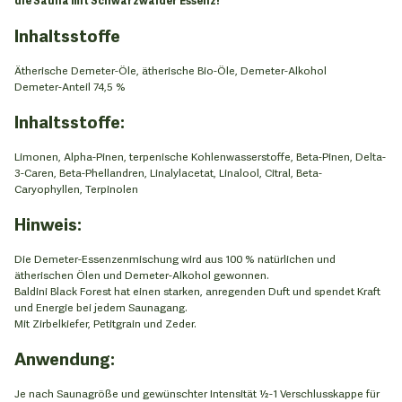
Inhaltsstoffe
Ätherische Demeter-Öle, ätherische Bio-Öle, Demeter-Alkohol
Demeter-Anteil 74,5 %
Inhaltsstoffe:
Limonen, Alpha-Pinen, terpenische Kohlenwasserstoffe, Beta-Pinen, Delta-
3-Caren, Beta-Phellandren, Linalylacetat, Linalool, Citral, Beta-
Caryophyllen, Terpinolen
Hinweis:
Die Demeter-Essenzenmischung wird aus 100 % natürlichen und
ätherischen Ölen und Demeter-Alkohol gewonnen.
Baldini Black Forest hat einen starken, anregenden Duft und spendet Kraft
und Energie bei jedem Saunagang.
Mit Zirbelkiefer, Petitgrain und Zeder.
Anwendung:
Je nach Saunagröße und gewünschter Intensität ½-1 Verschlusskappe für