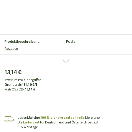
Produktbeschreibung
Posts
Rezepte
13,14 €
MwSt. im Preis inbegriffen
Grundpreis
131.40 €/l
Preis
2.5.2025:
13,14 €
Jedes Mal eine
100 % sichere und schnelle
Lieferung!
Die
Lieferzeit
für Deutschland und Österreich beträgt
3–5 Werktage.