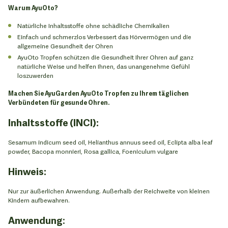
Warum AyuOto?
Natürliche Inhaltsstoffe ohne schädliche Chemikalien
Einfach und schmerzlos Verbessert das Hörvermögen und die
allgemeine Gesundheit der Ohren
AyuOto Tropfen schützen die Gesundheit Ihrer Ohren auf ganz
natürliche Weise und helfen Ihnen, das unangenehme Gefühl
loszuwerden
Machen Sie AyuGarden AyuOto Tropfen zu Ihrem täglichen
Verbündeten für gesunde Ohren.
Inhaltsstoffe (INCI):
Sesamum indicum seed oil, Helianthus annuus seed oil, Eclipta alba leaf
powder, Bacopa monnieri, Rosa gallica, Foeniculum vulgare
Hinweis:
Nur zur äußerlichen Anwendung. Außerhalb der Reichweite von kleinen
Kindern aufbewahren.
Anwendung
: