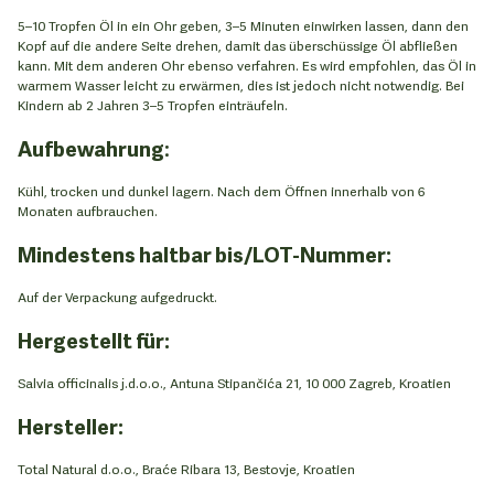
5–10 Tropfen Öl in ein Ohr geben, 3–5 Minuten einwirken lassen, dann den
Kopf auf die andere Seite drehen, damit das überschüssige Öl abfließen
kann. Mit dem anderen Ohr ebenso verfahren. Es wird empfohlen, das Öl in
warmem Wasser leicht zu erwärmen, dies ist jedoch nicht notwendig. Bei
Kindern ab 2 Jahren 3–5 Tropfen einträufeln.
Aufbewahrung
:
Kühl, trocken und dunkel lagern. Nach dem Öffnen innerhalb von 6
Monaten aufbrauchen.
Mindestens haltbar bis/LOT-Nummer:
Auf der Verpackung aufgedruckt.
Hergestellt für:
Salvia officinalis j.d.o.o., Antuna Stipančića 21, 10 000 Zagreb, Kroatien
Hersteller:
Total Natural d.o.o., Braće Ribara 13, Bestovje, Kroatien