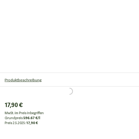
Produktbeschreibung
17,90 €
MwSt. im Preis inbegriffen
Grundpreis
596.67 €/l
Preis
2.5.2025:
17,90 €