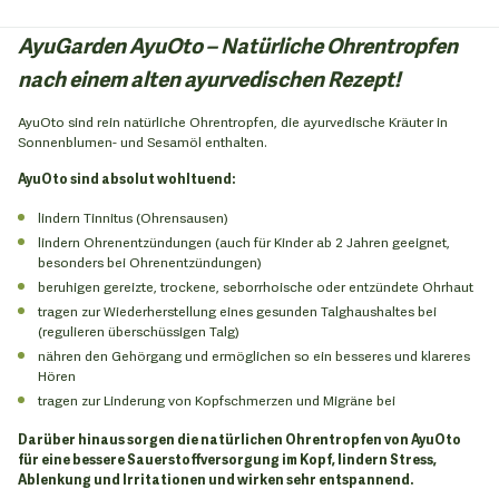
AyuGarden AyuOto – Natürliche Ohrentropfen
nach einem alten ayurvedischen Rezept!
AyuOto sind rein natürliche Ohrentropfen, die ayurvedische Kräuter in
Sonnenblumen- und Sesamöl enthalten.
AyuOto sind absolut wohltuend:
lindern Tinnitus (Ohrensausen)
lindern Ohrenentzündungen (auch für Kinder ab 2 Jahren geeignet,
besonders bei Ohrenentzündungen)
beruhigen gereizte, trockene, seborrhoische oder entzündete Ohrhaut
tragen zur Wiederherstellung eines gesunden Talghaushaltes bei
(regulieren überschüssigen Talg)
nähren den Gehörgang und ermöglichen so ein besseres und klareres
Hören
tragen zur Linderung von Kopfschmerzen und Migräne bei
Darüber hinaus sorgen die natürlichen Ohrentropfen von AyuOto
für eine bessere Sauerstoffversorgung im Kopf, lindern Stress,
Ablenkung und Irritationen und wirken sehr entspannend.