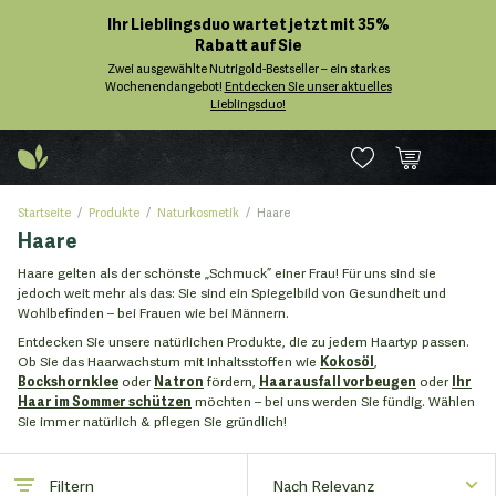
Ihr Lieblingsduo wartet jetzt mit 35%
Rabatt auf Sie
Zwei ausgewählte Nutrigold-Bestseller – ein starkes
Wochenendangebot!
Entdecken Sie unser aktuelles
Lieblingsduo!
Startseite
Produkte
Naturkosmetik
Haare
Haare
Haare gelten als der schönste „Schmuck” einer Frau! Für uns sind sie
jedoch weit mehr als das: Sie sind ein Spiegelbild von Gesundheit und
Wohlbefinden – bei Frauen wie bei Männern.
Entdecken Sie unsere natürlichen Produkte, die zu jedem Haartyp passen.
Ob Sie das Haarwachstum mit Inhaltsstoffen wie
Kokosöl
,
Bockshornklee
oder
Natron
fördern,
Haarausfall vorbeugen
oder
Ihr
Haar im Sommer schützen
möchten – bei uns werden Sie fündig. Wählen
Sie immer natürlich & pflegen Sie gründlich!
Filtern