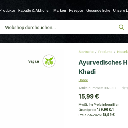
Produkte
Rabatte & Aktionen
Marken
Rezepte
Gesunde Ecke
Unsere 
Startseite
Produkte
Naturk
Ayurvedisches H
Vegan
Khadi
Haare
Artikelnummer
:
007538
15,99 €
MwSt. im Preis inbegriffen
Grundpreis
159.90 €/l
Preis
2.5.2025:
15,99 €