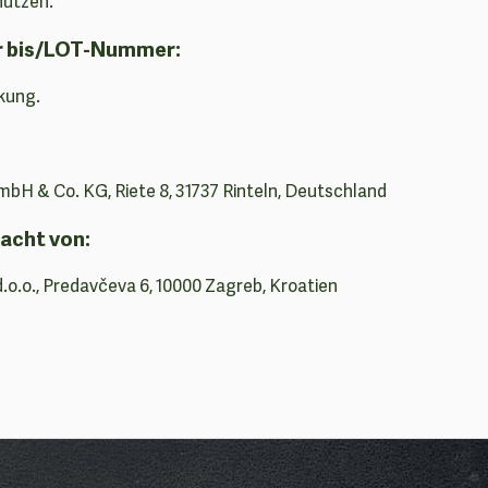
hützen.
r bis/LOT-Nummer:
kung.
bH & Co. KG, Riete 8, 31737 Rinteln, Deutschland
acht von:
d.o.o., Predavčeva 6, 10000 Zagreb, Kroatien