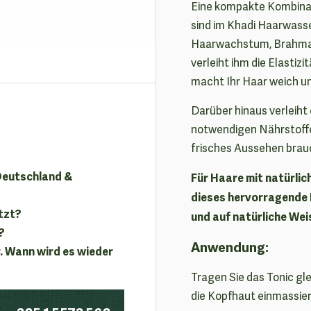
Eine kompakte Kombinat
sind im Khadi Haarwass
Haarwachstum, Brahma s
verleiht ihm die Elastiz
macht Ihr Haar weich und
Darüber hinaus verleiht
notwendigen Nährstoffen
frisches Aussehen brau
 Deutschland &
Für Haare mit natürlic
dieses hervorragende 
tzt?
und auf natürliche Wei
?
Anwendung:
. Wann wird es wieder
Tragen Sie das Tonic gl
die Kopfhaut einmassie