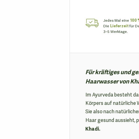
Jedes Mal eine
100 
Die
Lieferzeit
für D
3–5 Werktage.
Für kräftiges und g
Haarwasser von Kha
Im Ayurveda besteht da
Körpers auf natürliche 
Sie also nach natürliche
Haar gesund aussieht, p
Khadi.