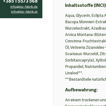
+385 1 5573 568
Inhaltsstoffe (INCI)
info@bio-fabrik.de
info@bio-fabrik.at
Aqua, Glycerin, Eclipta 
Bacopa Monnieri-Extrak
Wurzelextrakt, Azadirac
Arnica Montana-Blütenex
Concinna-Fruchtextrakt,
Öl, Vetiveria Zizanoides
Scariosus-Wurzelöl, Zitr
Sorbitancaprylat, Xylito
Propandiol, Natriumben
Linalool**.
**Bestandteile natürlic
Aufbewahrung:
An einem trockenen und