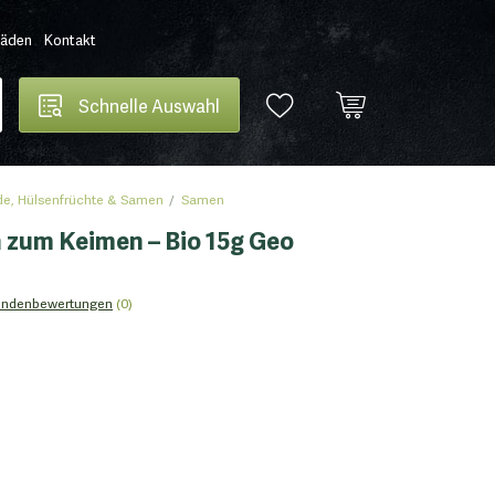
Läden
Kontakt
Schnelle Auswahl
de, Hülsenfrüchte & Samen
Samen
 zum Keimen – Bio 15g Geo
undenbewertungen
(0)