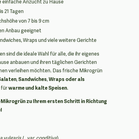
ie einfache Anzucht zu Hause
is 21 Tagen
chshöhe von 7 bis 9 cm
gen Anbau geeignet
Sandwiches, Wraps und viele weitere Gerichte
sind die ideale Wahl für alle, die ihr eigenes
ause anbauen und ihren täglichen Gerichten
omen verleihen möchten. Das frische Mikrogrün
Salaten
Sandwiches
Wraps oder als
,
,
g
warme und kalte Speisen
für
.
ikrogrün zu Ihrem ersten Schritt in Richtung
!
a vulgaris L. var. conditiva
)