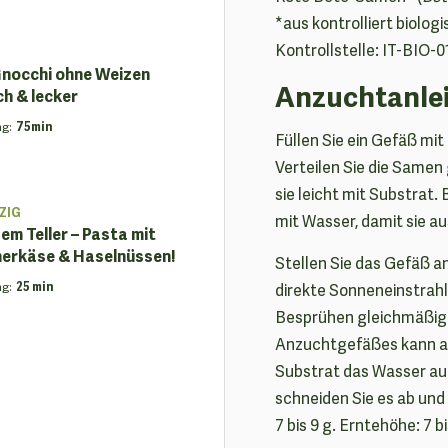
*aus kontrolliert biolo
Kontrollstelle: IT-BIO-0
Gnocchi ohne Weizen
Anzuchtanlei
ch & lecker
ng
:
75min
Füllen Sie ein Gefäß mi
Verteilen Sie die Samen
sie leicht mit Substrat
ZIG
mit Wasser, damit sie 
dem Teller – Pasta mit
nerkäse & Haselnüssen!
Stellen Sie das Gefäß a
ng
:
25 min
direkte Sonneneinstrah
Besprühen gleichmäßig 
Anzuchtgefäßes kann a
Substrat das Wasser auf
schneiden Sie es ab und
7 bis 9 g. Erntehöhe: 7 bi