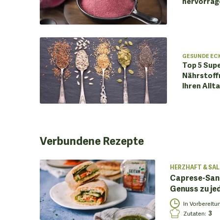
hervorrage
GESUNDE EC
Top 5 Sup
Nährstoffr
Ihren Allt
Verbundene
Rezepte
HERZHAFT & SAL
Caprese-Sand
Genuss zu je
In Vorbereitu
Zutaten
:
3