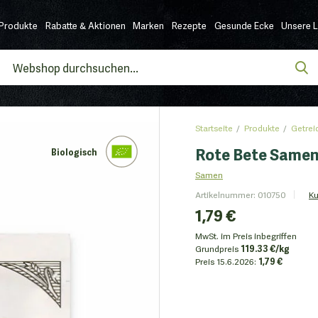
Produkte
Rabatte & Aktionen
Marken
Rezepte
Gesunde Ecke
Unsere 
Startseite
Produkte
Getrei
Rote Bete Samen
Biologisch
Samen
Artikelnummer
:
010750
K
1,79 €
MwSt. im Preis inbegriffen
Grundpreis
119.33 €/kg
Preis
15.6.2026:
1,79 €