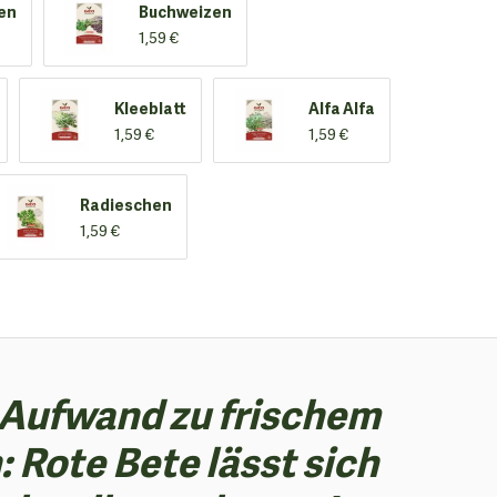
en
Buchweizen
1,59 €
Kleeblatt
Alfa Alfa
1,59 €
1,59 €
Radieschen
1,59 €
 Aufwand zu frischem
 Rote Bete lässt sich