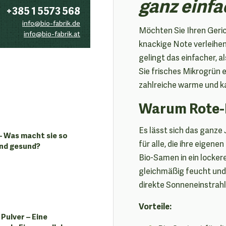
ganz einfa
+385 1 5573 568
info@bio-fabrik.de
Möchten Sie Ihren Geri
info@bio-fabrik.at
knackige Note verleih
gelingt das einfacher, a
Sie frisches Mikrogrün 
zahlreiche warme und k
Warum Rote-
Es lässt sich das ganze 
– Was macht sie so
für alle, die ihre eigen
und gesund?
Bio-Samen in ein lockere
gleichmäßig feucht und 
direkte Sonneneinstrah
Vorteile:
Pulver – Eine