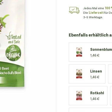
Jedes Mal eine
100 
Die
Lieferzeit
für D
3–5 Werktage.
Ebenfalls erhältlich a
Sonnenblu
1,46 €
Linsen
1,46 €
Rotkohl
1,46 €