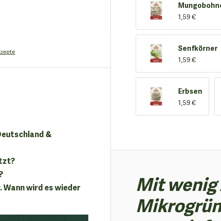
Mungobohn
1,59 €
Senfkörner
zepte
1,59 €
Erbsen
1,59 €
 Deutschland &
tzt?
?
Mit wenig
. Wann wird es wieder
Mikrogrün: