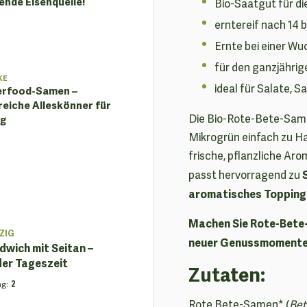
nde Eisenquelle!
Bio-Saatgut für d
erntereif nach 14 b
Ernte bei einer Wu
für den ganzjähri
KE
ideal für Salate, 
erfood-Samen –
eiche Alleskönner für
Die Bio-Rote-Bete-Samen 
ag
Mikrogrün einfach zu H
frische, pflanzliche Ar
passt hervorragend zu
aromatisches Toppin
Machen Sie Rote-Bete-M
ZIG
neuer Genussmomente
wich mit Seitan –
der Tageszeit
Zutaten:
ng
:
2
Rote Bete-Samen* (
Bet