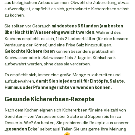
aus biologischem Anbau stammen. Obwohl die Zubereitung etwas
aufwendig ist, empfiehlt es sich, getrocknete Kichererbsen selbst
zu kochen.
Sie sollten vor Gebrauch
mindestens 6 Stunden (am besten
über Nacht) in Wasser eingeweicht werden
. Während des
Kochens empfiehlt es sich, 1 bis 2 Lorbeerblätter (für eine bessere
Verdauung der Körner) und eine Prise Salz hinzuzufügen.
Gekochte Kichererbsen
können besonders praktisch im
Kochwasser oder in Salzwasser 1 bis 7 Tage im Kühlschrank
aufbewahrt werden, ohne dass sie verderben.
Es empfiehlt sich, immer eine große Menge zuzubereiten und
aufzubewahren,
damit Sie sie jederzeit für Eintöpfe, Salate,
Hummus oder Pfannengerichte verwenden können.
Gesunde Kichererbsen-Rezepte
Nach dem Kochen eignen sich Kichererbsen für eine Vielzahl von
Gerichten – von Vorspeisen über Salate und Suppen bis hin zu
Desserts. Wie? Am besten, Sie probieren die Rezepte aus unserer
„
gesunden Ecke
” selbst aus! Teilen Sie uns gerne Ihre Meinung