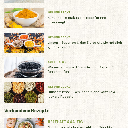
GESUNDE ECKE
Kurkuma – 5 praktische Tipps für Ihre
Ernährung!
GESUNDE ECKE
Linsen – Superfood, das Sie so oft wie möglich
genießen sollten
SUPERFOOD
Warum schwarze Linsen in Ihrer Küche nicht
fehlen dürfen
GESUNDE ECKE
Hülsenfrüchte – Gesundheitliche Vorteile &
leckere Rezepte
Verbundene
Rezepte
HERZHAFT & SALZIG
Mediterranes Lebensgefühl pur: Griechischer