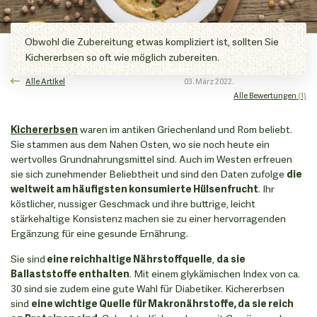
Obwohl die Zubereitung etwas kompliziert ist, sollten Sie
Kichererbsen so oft wie möglich zubereiten.
Alle Artikel
03. März 2022.
Alle Bewertungen
(1)
Kichererbsen
waren im antiken Griechenland und Rom beliebt.
Sie stammen aus dem Nahen Osten, wo sie noch heute ein
wertvolles Grundnahrungsmittel sind. Auch im Westen erfreuen
sie sich zunehmender Beliebtheit und sind den Daten zufolge
die
weltweit am häufigsten konsumierte Hülsenfrucht
. Ihr
köstlicher, nussiger Geschmack und ihre buttrige, leicht
stärkehaltige Konsistenz machen sie zu einer hervorragenden
Ergänzung für eine gesunde Ernährung.
Sie sind
eine reichhaltige Nährstoffquelle
,
da sie
Ballaststoffe enthalten
. Mit einem glykämischen Index von ca.
30 sind sie zudem eine gute Wahl für Diabetiker. Kichererbsen
sind
eine wichtige Quelle für Makronährstoffe, da sie reich