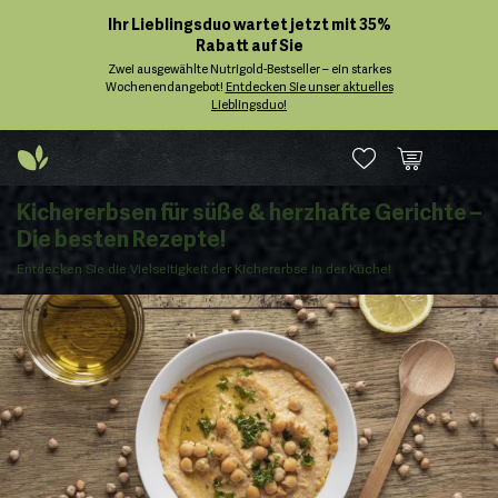
Ihr Lieblingsduo wartet jetzt mit 35%
Rabatt auf Sie
Zwei ausgewählte Nutrigold-Bestseller – ein starkes
Wochenendangebot!
Entdecken Sie unser aktuelles
Lieblingsduo!
Kichererbsen für süße & herzhafte Gerichte –
Die besten Rezepte!
Entdecken Sie die Vielseitigkeit der Kichererbse in der Küche!