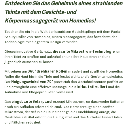
Entdecken Sie das Geheimnis eines strahlenden
Teints mit dem Gesichts- und
Körpermassagegerät von Homedics!
Tauchen Sie ein in die Welt der luxuriösen Gesichtspflege mit dem Facial
Beauty Roller von Homedics, einem Massagegerät, das fortschrittliche
Technologie mit elegantem Design verbindet.
Dieses innovative Gerät nutzt
die sanfte Mikrostrom-Technologie
, um
Ihren Teint zu straffen und aufzuhellen und Ihre Haut strahlend und
jugendlich aussehen zu lassen.
Mit seinen um
360° drehbaren Rollen
massiert und strafft der Homedics
Roller die Haut bis in die Tiefe und festigt sichtbar die Gesichtsmuskulatur.
Der
Neigungswinkel von 70°
passt sich den Gesichtskonturen perfekt an
und ermöglicht eine effektive Massage, die
die Haut stimuliert
und die
Aufnahme von Pflegeprodukten verbessert.
Das
eingebaute Solarpanel
erzeugt Mikrostrom, so dass weder Batterien
noch ein Aufladen erforderlich sind. Das Gerät erzeugt einen sanften
Mikrostrom, der tief in die Haut eindringt, die Durchblutung anregt, die
Gesichtselastizität erhöht, die Haut glättet und das Auftreten feiner Linien
und Fältchen reduziert.