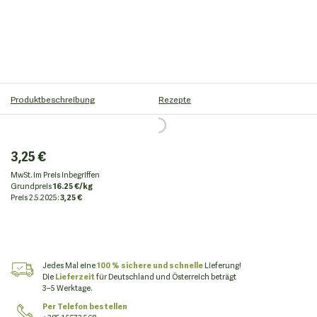
Produktbeschreibung
Rezepte
3,25 €
MwSt. im Preis inbegriffen
Grundpreis
16.25 €/kg
Preis
2.5.2025:
3,25 €
Jedes Mal eine
100 % sichere und schnelle
Lieferung!
Die
Lieferzeit
für Deutschland und Österreich beträgt
3–5 Werktage.
Per Telefon bestellen