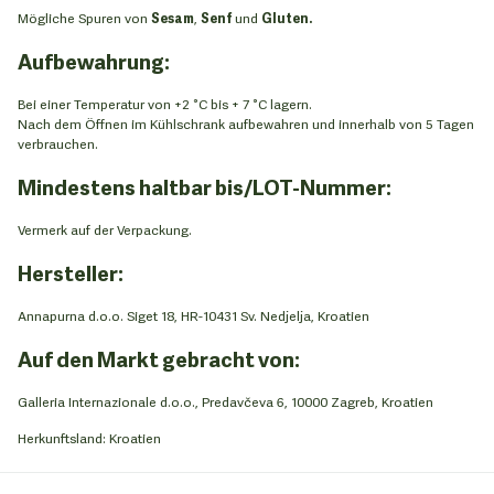
Mögliche Spuren von
Sesam
,
Senf
und
Gluten.
Aufbewahrung:
Bei einer Temperatur von +2 °C bis + 7 °C lagern.
Nach dem Öffnen im Kühlschrank aufbewahren und innerhalb von 5 Tagen
verbrauchen.
Mindestens haltbar bis/LOT-Nummer:
Vermerk auf der Verpackung.
Hersteller:
Annapurna d.o.o. Siget 18, HR-10431 Sv. Nedjelja, Kroatien
Auf den Markt gebracht von:
Galleria Internazionale d.o.o., Predavčeva 6, 10000 Zagreb, Kroatien
Herkunftsland: Kroatien