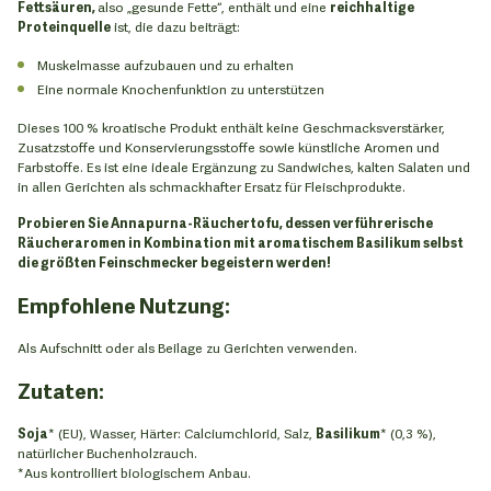
Fettsäuren,
also „gesunde Fette“, enthält und eine
reichhaltige
Proteinquelle
ist, die dazu beiträgt:
Muskelmasse aufzubauen und zu erhalten
Eine normale Knochenfunktion zu unterstützen
Dieses 100 % kroatische Produkt enthält keine Geschmacksverstärker,
Zusatzstoffe und Konservierungsstoffe sowie künstliche Aromen und
Farbstoffe. Es ist eine ideale Ergänzung zu Sandwiches, kalten Salaten und
in allen Gerichten als schmackhafter Ersatz für Fleischprodukte.
Probieren Sie Annapurna-Räuchertofu, dessen verführerische
Räucheraromen in Kombination mit aromatischem Basilikum selbst
die größten Feinschmecker begeistern werden!
Empfohlene Nutzung:
Als Aufschnitt oder als Beilage zu Gerichten verwenden.
Zutaten:
Soja
* (EU), Wasser, Härter: Calciumchlorid, Salz,
Basilikum
* (0,3 %),
natürlicher Buchenholzrauch.
*Aus kontrolliert biologischem Anbau.