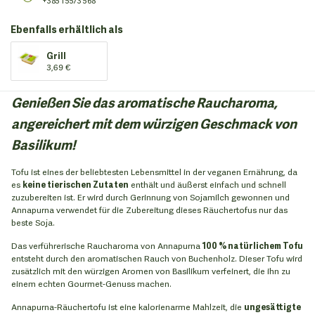
+385 1 5573 568
Ebenfalls erhältlich als
Grill
3,69 €
Genießen Sie das aromatische Raucharoma,
angereichert mit dem würzigen Geschmack von
Basilikum!
Tofu ist eines der beliebtesten Lebensmittel in der veganen Ernährung, da
es
keine tierischen Zutaten
enthält und äußerst einfach und schnell
zuzubereiten ist. Er wird durch Gerinnung von Sojamilch gewonnen und
Annapurna verwendet für die Zubereitung dieses Räuchertofus nur das
beste Soja.
Das verführerische Raucharoma von Annapurna
100 % natürlichem Tofu
entsteht durch den aromatischen Rauch von Buchenholz. Dieser Tofu wird
zusätzlich mit den würzigen Aromen von Basilikum verfeinert, die ihn zu
einem echten Gourmet-Genuss machen.
Annapurna-Räuchertofu ist eine kalorienarme Mahlzeit, die
ungesättigte