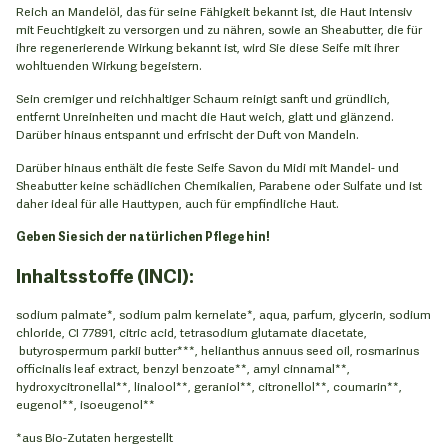
Reich an Mandelöl, das für seine Fähigkeit bekannt ist, die Haut intensiv
mit Feuchtigkeit zu versorgen und zu nähren, sowie an Sheabutter, die für
ihre regenerierende Wirkung bekannt ist, wird Sie diese Seife mit ihrer
wohltuenden Wirkung begeistern.
Sein cremiger und reichhaltiger Schaum reinigt sanft und gründlich,
entfernt Unreinheiten und macht die Haut weich, glatt und glänzend.
Darüber hinaus entspannt und erfrischt der Duft von Mandeln.
Darüber hinaus enthält die feste Seife Savon du Midi mit Mandel- und
Sheabutter keine schädlichen Chemikalien, Parabene oder Sulfate und ist
daher ideal für alle Hauttypen, auch für empfindliche Haut.
Geben Sie sich der natürlichen Pflege hin!
Inhaltsstoffe (INCI):
sodium palmate*, sodium palm kernelate*, aqua, parfum, glycerin, sodium
chloride, CI 77891, citric acid, tetrasodium glutamate diacetate,
butyrospermum parkii butter***, helianthus annuus seed oil, rosmarinus
officinalis leaf extract, benzyl benzoate**, amyl cinnamal**,
hydroxycitronellal**, linalool**, geraniol**, citronellol**, coumarin**,
eugenol**, isoeugenol**
*aus Bio-Zutaten hergestellt