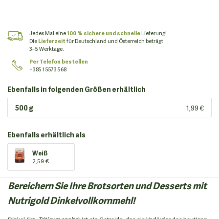
Jedes Mal eine
100 % sichere und schnelle
Lieferung!
Die
Lieferzeit
für Deutschland und Österreich beträgt
3–5 Werktage.
Per Telefon bestellen
+385 1 5573 568
Ebenfalls in folgenden Größen erhältlich
500 g
1,99 €
Ebenfalls erhältlich als
Weiß
2,59 €
Bereichern Sie Ihre Brotsorten und Desserts mit
Nutrigold Dinkelvollkornmehl!
Dinkel (lat.
Triticum spelta
) ist ein Getreide, das als Vorläufer des heutigen