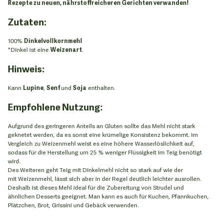
Rezepte zu neuen, nährstoffreicheren Gerichten verwanden!
Zutaten:
100%
Dinkelvollkornmehl
*Dinkel ist eine
Weizenart
.
Hinweis:
Kann
Lupine
,
Senf
und
Soja
enthalten.
Empfohlene Nutzung:
Aufgrund des geringeren Anteils an Gluten sollte das Mehl nicht stark
geknetet werden, da es sonst eine krümelige Konsistenz bekommt. Im
Vergleich zu Weizenmehl weist es eine höhere Wasserlöslichkeit auf,
sodass für die Herstellung um 25 % weniger Flüssigkeit im Teig benötigt
wird.
Des Weiteren geht Teig mit Dinkelmehl nicht so stark auf wie der
mit Weizenmehl, lässt sich aber in der Regel deutlich leichter ausrollen.
Deshalb ist dieses Mehl ideal für die Zubereitung von Strudel und
ähnlichen Desserts geeignet. Man kann es auch für Kuchen, Pfannkuchen,
Plätzchen, Brot, Grissini und Gebäck verwenden.