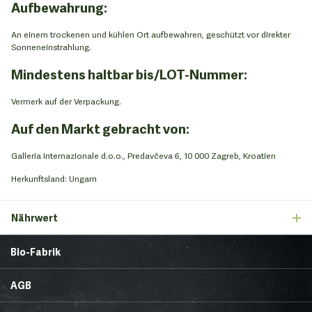
Aufbewahrung:
An einem trockenen und kühlen Ort aufbewahren, geschützt vor direkter
Sonneneinstrahlung.
Mindestens haltbar bis/LOT-Nummer:
Vermerk auf der Verpackung.
Auf den Markt gebracht von:
Galleria Internazionale d.o.o., Predavčeva 6, 10 000 Zagreb, Kroatien
Herkunftsland: Ungarn
Nährwert
Bio-Fabrik
Startseite
Über uns
AGB
News
Brands & Trends
Lieferbedingungen
Zahlungsmethoden
Gesunde Ecke
Rezepte