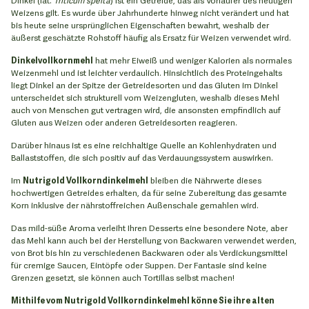
Weizens gilt. Es wurde über Jahrhunderte hinweg nicht verändert und hat
bis heute seine ursprünglichen Eigenschaften bewahrt, weshalb der
äußerst geschätzte Rohstoff häufig als Ersatz für Weizen verwendet wird.
Dinkelvollkornmehl
hat mehr Eiweiß und weniger Kalorien als normales
Weizenmehl und ist leichter verdaulich. Hinsichtlich des Proteingehalts
liegt Dinkel an der Spitze der Getreidesorten und das Gluten im Dinkel
unterscheidet sich strukturell vom Weizengluten, weshalb dieses Mehl
auch von Menschen gut vertragen wird, die ansonsten empfindlich auf
Gluten aus Weizen oder anderen Getreidesorten reagieren.
Darüber hinaus ist es eine reichhaltige Quelle an Kohlenhydraten und
Ballaststoffen, die sich positiv auf das Verdauungssystem auswirken.
Im
Nutrigold Vollkorndinkelmehl
bleiben die Nährwerte dieses
hochwertigen Getreides erhalten, da für seine Zubereitung das gesamte
Korn inklusive der nährstoffreichen Außenschale gemahlen wird.
Das mild-süße Aroma verleiht Ihren Desserts eine besondere Note, aber
das Mehl kann auch bei der Herstellung von Backwaren verwendet werden,
von Brot bis hin zu verschiedenen Backwaren oder als Verdickungsmittel
für cremige Saucen, Eintöpfe oder Suppen. Der Fantasie sind keine
Grenzen gesetzt, sie können auch Tortillas selbst machen!
Mithilfe vom Nutrigold Vollkorndinkelmehl könne Sie ihre alten