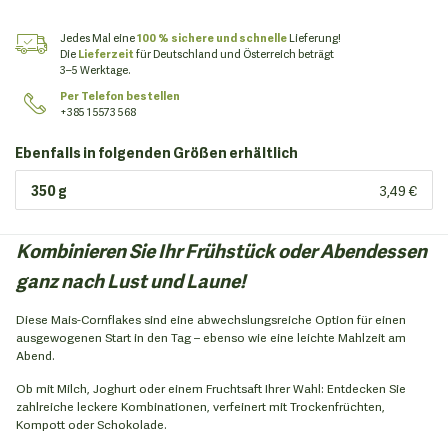
Jedes Mal eine
100 % sichere und schnelle
Lieferung!
Die
Lieferzeit
für Deutschland und Österreich beträgt
3–5 Werktage.
Per Telefon bestellen
+385 1 5573 568
Ebenfalls in folgenden Größen erhältlich
350 g
3,49 €
Kombinieren Sie Ihr Frühstück oder Abendessen
ganz nach Lust und Laune!
Diese Mais-Cornflakes sind eine abwechslungsreiche Option für einen
ausgewogenen Start in den Tag – ebenso wie eine leichte Mahlzeit am
Abend.
Ob mit Milch, Joghurt oder einem Fruchtsaft Ihrer Wahl: Entdecken Sie
zahlreiche leckere Kombinationen, verfeinert mit Trockenfrüchten,
Kompott oder Schokolade.