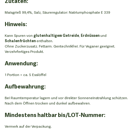
Zutaten:
Maisgrieß 99,4%, Salz, Säureregulator: Natriumphosphate E 339
Hinweis:
Kann Spuren von
glutenhaltigem Getreide
,
Erdnüssen
und
Schalenfrüchten
enthalten.
Ohne Zuckerzusatz. Fettarm. Gentechnikfrei. Für Veganer geeignet.
Verzehrfertiges Produkt.
Anwendung:
1 Portion = ca. 5 Esslöffel
Aufbewahrung:
Bei Raumtemperatur lagern und vor direkter Sonneneinstrahlung schützen.
Nach dem Öffnen trocken und dunkel aufbewahren.
Mindestens haltbar bis/LOT-Nummer:
Vermerk auf der Verpackung.