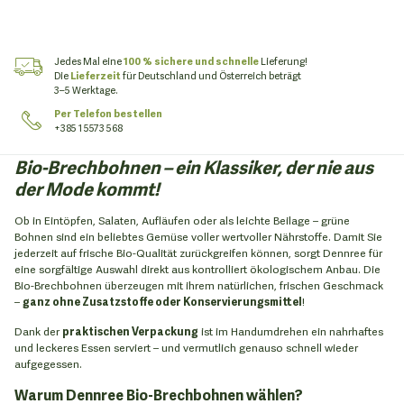
Jedes Mal eine
100 % sichere und schnelle
Lieferung!
Die
Lieferzeit
für Deutschland und Österreich beträgt
3–5 Werktage.
Per Telefon bestellen
+385 1 5573 568
Bio-Brechbohnen – ein Klassiker, der nie aus
der Mode kommt!
Ob in Eintöpfen, Salaten, Aufläufen oder als leichte Beilage – grüne
Bohnen sind ein beliebtes Gemüse voller wertvoller Nährstoffe. Damit Sie
jederzeit auf frische Bio-Qualität zurückgreifen können, sorgt Dennree für
eine sorgfältige Auswahl direkt aus kontrolliert ökologischem Anbau. Die
Bio-Brechbohnen überzeugen mit ihrem natürlichen, frischen Geschmack
–
ganz ohne Zusatzstoffe oder Konservierungsmittel
!
Dank der
praktischen Verpackung
ist im Handumdrehen ein nahrhaftes
und leckeres Essen serviert – und vermutlich genauso schnell wieder
aufgegessen.
Warum Dennree Bio-Brechbohnen wählen?