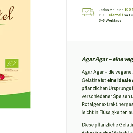
Jedes Mal eine
100 
Die
Lieferzeit
für D
3–5 Werktage.
Agar Agar – eine veg
Agar Agar – die vegane 
eine ideale
Gelatine ist
pflanzlichen Ursprungs 
verschiedener Speisen u
Rotalgenextrakt hergeste
leicht in Flüssigkeiten a
Diese pflanzliche Gelati
daher für eine Vielzah