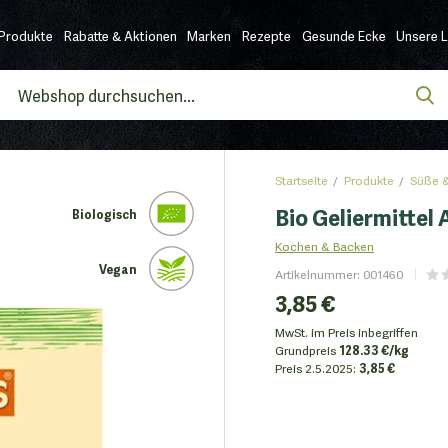
Produkte
Rabatte & Aktionen
Marken
Rezepte
Gesunde Ecke
Unsere 
Startseite
Produkte
Süße &
Bio Geliermittel
Biologisch
Kochen & Backen
Vegan
Artikelnummer
:
001460
3,85 €
MwSt. im Preis inbegriffen
Grundpreis
128.33 €/kg
Preis
2.5.2025:
3,85 €