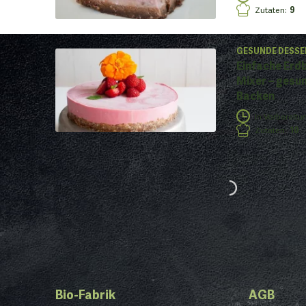
Zutaten
:
9
GESUNDE DESSE
Einfache Erd
Mixer – gesun
Backen
In Vorbereitu
Zutaten
:
10
Bio-Fabrik
AGB