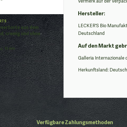
Vermerk auf der Verpac
Hersteller:
RTS
LECKER'S Bio Manufaktu
beertorte aus dem
d, cremig und ohne
Deutschland
Auf den Markt gebr
ng
:
15 min
Galleria Internazionale 
Herkunftsland: Deutsc
Verfügbare Zahlungsmethoden