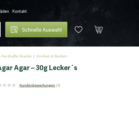
Läden
Kontakt
Schnelle Auswahl
 herzhafte Snacks
Kochen & Backen
 Agar Agar – 30g Lecker´s
Kundenbewertungen
(1)