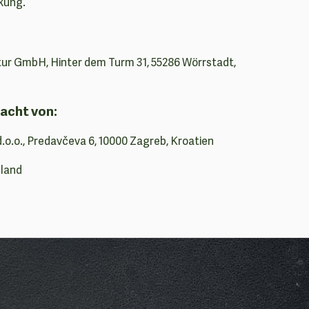
kung.
r GmbH, Hinter dem Turm 31, 55286 Wörrstadt,
acht von:
d.o.o., Predavčeva 6, 10000 Zagreb, Kroatien
hland