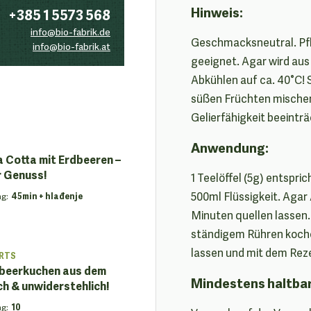
Hinweis:
+385 1 5573 568
info@bio-fabrik.de
Geschmacksneutral. Pfla
info@bio-fabrik.at
geeignet. Agar wird aus
Abkühlen auf ca. 40°C! 
süßen Früchten mischen
Gelierfähigkeit beeinträ
Anwendung:
 Cotta mit Erdbeeren –
r Genuss!
1 Teelöffel (5g) entspri
500ml Flüssigkeit. Agar A
ng
:
45min + hlađenje
Minuten quellen lassen
ständigem Rühren koch
lassen und mit dem Reze
RTS
beerkuchen aus dem
Mindestens haltba
ch & unwiderstehlich!
ng
:
10