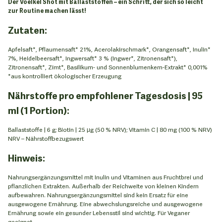
Der Voelkel Shot mit Ballaststoffen – ein Schritt, der sich so leicht
zur Routine machen lässt!
Zutaten:
Apfelsaft*, Pflaumensaft* 21%, Acerolakirschmark*, Orangensaft*, Inulin*
7%, Heidelbeersaft*, Ingwersaft* 3 % (Ingwer*, Zitronensaft*),
Zitronensaft*, Zimt*, Basilikum- und Sonnenblumenkern-Extrakt* 0,001%
*aus kontrolliert ökologischer Erzeugung
Nährstoffe pro empfohlener Tagesdosis | 95
ml (1 Portion):
Ballaststoffe | 6 g; Biotin | 25 μg (50 % NRV); Vitamin C | 80 mg (100 % NRV)
NRV – Nährstoffbezugswert
Hinweis:
Nahrungsergänzungsmittel mit Inulin und Vitaminen aus Fruchtbrei und
pflanzlichen Extrakten. Außerhalb der Reichweite von kleinen Kindern
aufbewahren. Nahrungsergänzungsmittel sind kein Ersatz für eine
ausgewogene Ernährung. Eine abwechslungsreiche und ausgewogene
Ernährung sowie ein gesunder Lebensstil sind wichtig. Für Veganer
geeignet.