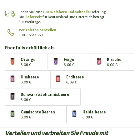
Jedes Mal eine
100 % sichere und schnelle
Lieferung!
Die
Lieferzeit
für Deutschland und Österreich beträgt
3–5 Werktage.
Per Telefon bestellen
+385 1 5573 568
Ebenfalls erhältlich als
Orange
Feige
Kirsche
6,09 €
6,09 €
6,09 €
Himbeere
Erdbeere
6,09 €
6,09 €
Schwarze Johannisbeere
6,09 €
Gemischte Beeren
Heidelbeere
6,09 €
6,09 €
Verteilen und verbreiten Sie Freude mit