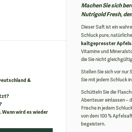
Machen Sie sich bere
Nutrigold Fresh, de
Dieser Saft ist ein wah
Schluck pure, natürlich
kaltgepresster Apfels
Vitamine und Mineralsto
die Sie nicht gleichgülti
Stellen Sie sich vor nur
Sie mit jedem Schluck in
 Deutschland &
Schütteln Sie die Flasche
tzt?
Abenteuer einlassen – d
?
Frische in jedem Schluc
. Wann wird es wieder
von dem 100 % Apfelsaft
begeistern.