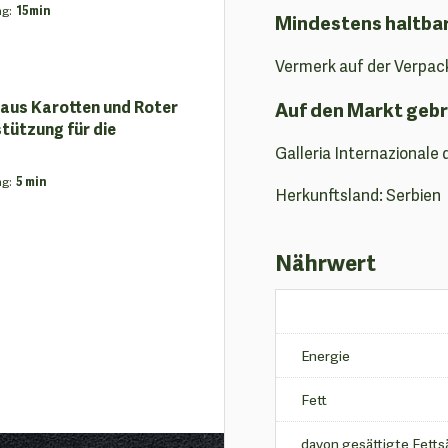
ng
:
15min
Mindestens haltba
Vermerk auf der Verpac
 aus Karotten und Roter
Auf den Markt gebr
tützung für die
Galleria Internazionale 
ng
:
5 min
Herkunftsland: Serbien
Nährwert
Energie
Fett
davon gesättigte Fett