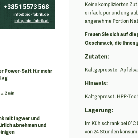
Keine komplizierten Zuta
+385 1 5573 568
einfach, pur und unglaub
info@bio-fabrik.de
info@bio-fabrik.at
angenehme Portion Natür
Freuen Sie sich auf di
Geschmack, die Ihnen g
Zutaten:
Kaltgepresster Apfelsa
er Power-Saft für mehr
ltag
Hinweis:
ng
:
2 min
Kaltgepresst. HPP-Tech
Lagerung:
k mit Ingwer und
Im Kühlschrank bei 0°C
türlich abnehmen und
inigen
von 24 Stunden konsumi