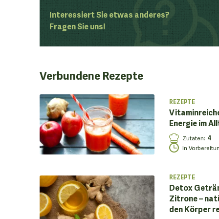
Interessiert Sie etwas anderes?
Fragen Sie uns!
Verbundene
Rezepte
REZEPTE
Vitaminreich
Energie im Al
Zutaten
:
4
In Vorbereitu
REZEPTE
Detox Geträn
Zitrone – na
den Körper re