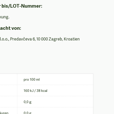
r bis/LOT-Nummer:
kung.
acht von:
d.o.o., Predavčeva 6, 10 000 Zagreb, Kroatien
pro 100 ml
160 kJ / 38 kcal
0,0 g
säuren
0,0 g