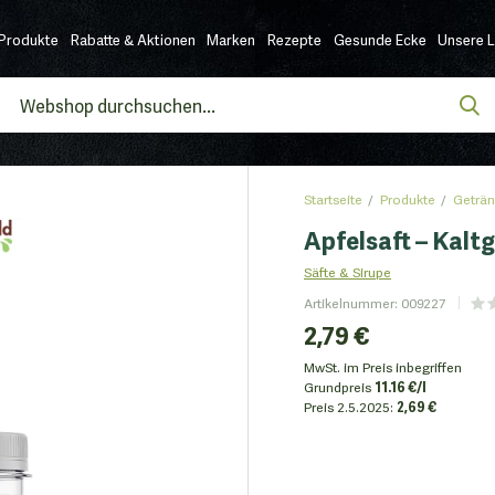
Produkte
Rabatte & Aktionen
Marken
Rezepte
Gesunde Ecke
Unsere 
Startseite
Produkte
Geträn
Apfelsaft – Kalt
Säfte & Sirupe
Artikelnummer
:
009227
2,79 €
MwSt. im Preis inbegriffen
Grundpreis
11.16 €/l
Preis
2.5.2025:
2,69 €