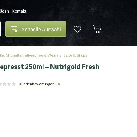
Läden
Kontakt
Schnelle Auswahl
ke, Milchalternativen, Tee & Weine
Säfte & Sirupe
gepresst 250ml – Nutrigold Fresh
Kundenbewertungen
(0)