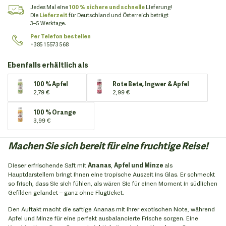
Jedes Mal eine
100 % sichere und schnelle
Lieferung!
Die
Lieferzeit
für Deutschland und Österreich beträgt
3–5 Werktage.
Per Telefon bestellen
+385 1 5573 568
Ebenfalls erhältlich als
100 % Apfel
Rote Bete, Ingwer & Apfel
2,79 €
2,99 €
100 % Orange
3,99 €
Machen Sie sich bereit für eine fruchtige Reise!
Dieser erfrischende Saft mit
Ananas
,
Apfel und Minze
als
Hauptdarstellern bringt Ihnen eine tropische Auszeit ins Glas. Er schmeckt
so frisch, dass Sie sich fühlen, als wären Sie für einen Moment in südlichen
Gefilden gelandet – ganz ohne Flugticket.
Den Auftakt macht die saftige Ananas mit ihrer exotischen Note, während
Apfel und Minze für eine perfekt ausbalancierte Frische sorgen. Eine