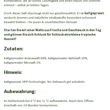
Kombination, die an Sonne, Leichtigkeit und einen Hauch von Sommer
erinnert – selbst an kühlen Tagen.
Doch dieser Saft überzeugt nicht nur geschmacklich. Er ist
kaltgepresst
,
wodurch Aromen und natürliche Inhaltsstoffe besonders schonend
bewahrt bleiben – für puren & unverfälschten Genuss!
Starten Sie mit einer Welle aus Frische und Geschmack in den Tag
und gönnen Sie sich Schluck für Schluck eine kleine tropische
Auszeit!
Zutaten:
Kaltgepresster Ananassaft 68%, kaltgepresster Apfelsaft 30%,
kaltgepresster Minzsaft 2%
Hinweis:
Kaltgepresst. HPP-Technologie. Vor Gebrauch gut schütteln.
Aubewahrung:
Im Kühlschrank bei 0 °C bis +5 °C aufbewahren. Nach dem Öffnen
innerhalb von 24 Stunden konsumieren.