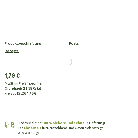
Produktbeschreibung
Posts
Rezepte
1,79 €
MwSt. im Preis inbegriffen
Grundpreis
22.38 €/kg
Preis
30.1.2026:
1,79 €
Jedes Mal eine
100 % sichere und schnelle
Lieferung!
Die
Lieferzeit
für Deutschland und Österreich beträgt
3–5 Werktage.