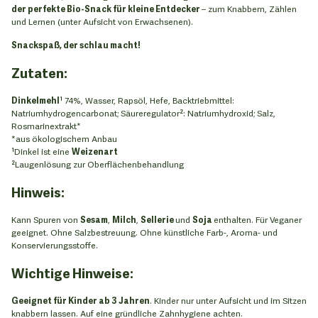
der perfekte Bio-Snack für kleine Entdecker
– zum Knabbern, Zählen
und Lernen (unter Aufsicht von Erwachsenen).
Snackspaß, der schlau macht!
Zutaten:
Dinkelmehl
¹ 74%, Wasser, Rapsöl, Hefe, Backtriebmittel:
Natriumhydrogencarbonat; Säureregulator²: Natriumhydroxid; Salz,
Rosmarinextrakt*
*aus ökologischem Anbau
¹Dinkel ist eine
Weizenart
²Laugenlösung zur Oberflächenbehandlung
Hinweis:
Kann Spuren von
Sesam
,
Milch
,
Sellerie
und
Soja
enthalten. Für Veganer
geeignet. Ohne Salzbestreuung. Ohne künstliche Farb-, Aroma- und
Konservierungsstoffe.
Wichtige Hinweise:
Geeignet für Kinder ab 3 Jahren
. Kinder nur unter Aufsicht und im Sitzen
knabbern lassen. Auf eine gründliche Zahnhygiene achten.