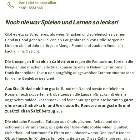
Per Telefon bestellen
+385 1 5573 568
Noch nie war Spielen und Lernen so lecker!
Gibt es etwas Schöneres, als wenn Snacken und spielerisches Lernen
Hand in Hand gehen? Die Zahlen-Laugenbrezeln von Holle sorgen bei
Kindern ab drei Jahren für jede Menge Freude und zaubern ihnen ein
Lächeln ins Gesicht.
Die knusprigen
Brezeln in Zahlenform
regen die Fantasie an, fördern die
Neugier und machen jede Snackpause zu einem kleinen Lernmoment.
Dank ihrer milden Textur und sorgfältig ausgewählter Zutaten sind sie ideal
für kleine Genießer geeignet.
Aus Bio-Dinkelmehl hergestellt
und mit Rapsöl sowie natürlichem
Rosmarinextrakt verfeinert, überzeugen die Laugen-Snacks mit einem
angenehm milden Geschmack und feiner Knusprigkeit. Sie kommen
ganz
ohne künstliche Farb- und Aromastoffe
,
Konservierungsstoffe und
zusätzlichen Salzüberzug
aus.
Die einfache Rezeptur, Zutaten aus ökologischem Anbau und eine
schonende Verarbeitung spiegeln die Holle-Philosophie wider: Qualität,
Sicherheit und Vertrauen für Eltern und unbeschwerter Genuss für Kinder.
Ob zu Hause, im Kindergarten oder unterwegs: Diese Zahlenbrezeln sind