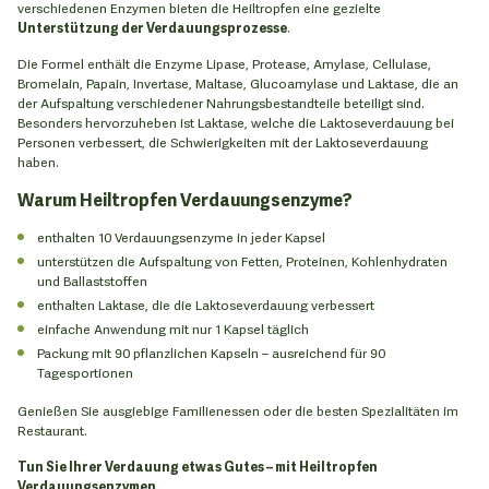
verschiedenen Enzymen bieten die Heiltropfen eine gezielte
Unterstützung der Verdauungsprozesse
.
Die Formel enthält die Enzyme Lipase, Protease, Amylase, Cellulase,
Bromelain, Papain, Invertase, Maltase, Glucoamylase und Laktase, die an
der Aufspaltung verschiedener Nahrungsbestandteile beteiligt sind.
Besonders hervorzuheben ist Laktase, welche die Laktoseverdauung bei
Personen verbessert, die Schwierigkeiten mit der Laktoseverdauung
haben.
Warum Heiltropfen Verdauungsenzyme?
enthalten 10 Verdauungsenzyme in jeder Kapsel
unterstützen die Aufspaltung von Fetten, Proteinen, Kohlenhydraten
und Ballaststoffen
enthalten Laktase, die die Laktoseverdauung verbessert
einfache Anwendung mit nur 1 Kapsel täglich
Packung mit 90 pflanzlichen Kapseln – ausreichend für 90
Tagesportionen
Genießen Sie ausgiebige Familienessen oder die besten Spezialitäten im
Restaurant.
Tun Sie Ihrer Verdauung etwas Gutes – mit Heiltropfen
Verdauungsenzymen.