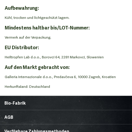
Aufbewahrung:
Kühl, trocken und lichtgeschützt lagern.
Mindestens haltbar bis/LOT-Nummer:
Vermerk auf der Verpackung.
EU Distributor:
Heiltropfen Lab d.o.o., Borovci 64, 2281 Markovci, Slowenien
Auf den Markt gebracht von:
Galleria Internazionale d.o.o., Predavčeva 6, 10000 Zagreb, Kroatien
Herkunftsland: Deutschland
Bio-Fabrik
Startseite
Über uns
AGB
News
Brands & Trends
Lieferbedingungen
Zahlungsmethoden
Gesunde Ecke
Rezepte
Verfügbare Zahlungsmethoden