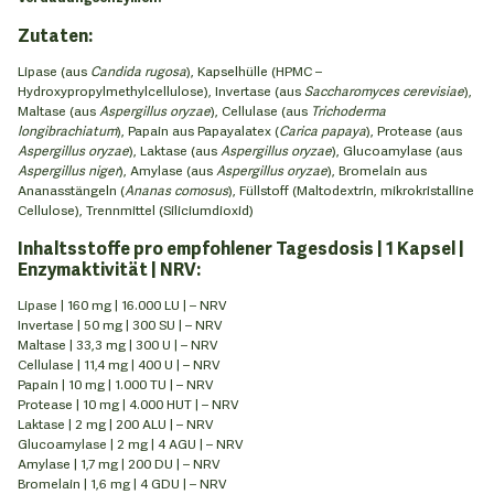
Zutaten:
Lipase (aus
Candida rugosa
), Kapselhülle (HPMC –
Hydroxypropylmethylcellulose), Invertase (aus
Saccharomyces cerevisiae
),
Maltase (aus
Aspergillus oryzae
), Cellulase (aus
Trichoderma
longibrachiatum
), Papain aus Papayalatex (
Carica papaya
), Protease (aus
Aspergillus oryzae
), Laktase (aus
Aspergillus oryzae
), Glucoamylase (aus
Aspergillus niger
), Amylase (aus
Aspergillus oryzae
), Bromelain aus
Ananasstängeln (
Ananas comosus
), Füllstoff (Maltodextrin, mikrokristalline
Cellulose), Trennmittel (Siliciumdioxid)
Inhaltsstoffe pro empfohlener Tagesdosis | 1 Kapsel |
Enzymaktivität | NRV:
Lipase | 160 mg | 16.000 LU | – NRV
Invertase | 50 mg | 300 SU | – NRV
Maltase | 33,3 mg | 300 U | – NRV
Cellulase | 11,4 mg | 400 U | – NRV
Papain | 10 mg | 1.000 TU | – NRV
Protease | 10 mg | 4.000 HUT | – NRV
Laktase | 2 mg | 200 ALU | – NRV
Glucoamylase | 2 mg | 4 AGU | – NRV
Amylase | 1,7 mg | 200 DU | – NRV
Bromelain | 1,6 mg | 4 GDU | – NRV