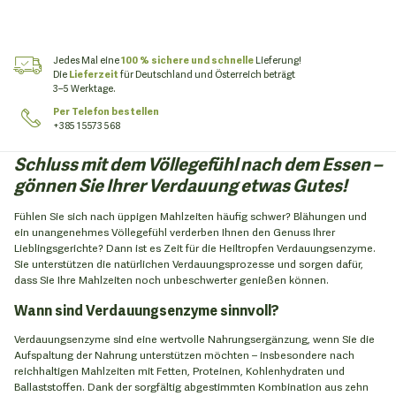
Jedes Mal eine
100 % sichere und schnelle
Lieferung!
Die
Lieferzeit
für Deutschland und Österreich beträgt
3–5 Werktage.
Per Telefon bestellen
+385 1 5573 568
Schluss mit dem Völlegefühl nach dem Essen –
gönnen Sie Ihrer Verdauung etwas Gutes!
Fühlen Sie sich nach üppigen Mahlzeiten häufig schwer? Blähungen und
ein unangenehmes Völlegefühl verderben Ihnen den Genuss Ihrer
Lieblingsgerichte? Dann ist es Zeit für die Heiltropfen Verdauungsenzyme.
Sie unterstützen die natürlichen Verdauungsprozesse und sorgen dafür,
dass Sie Ihre Mahlzeiten noch unbeschwerter genießen können.
Wann sind Verdauungsenzyme sinnvoll?
Verdauungsenzyme sind eine wertvolle Nahrungsergänzung, wenn Sie die
Aufspaltung der Nahrung unterstützen möchten – insbesondere nach
reichhaltigen Mahlzeiten mit Fetten, Proteinen, Kohlenhydraten und
Ballaststoffen. Dank der sorgfältig abgestimmten Kombination aus zehn