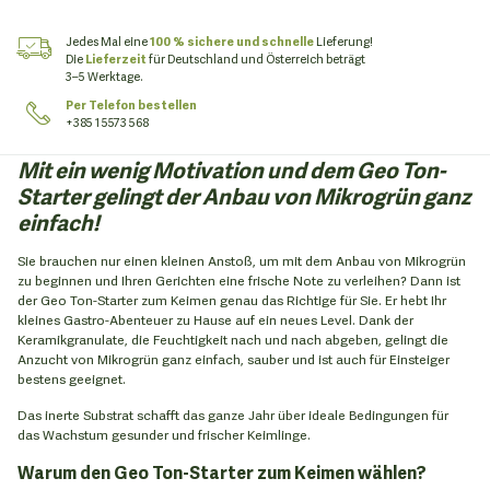
Jedes Mal eine
100 % sichere und schnelle
Lieferung!
Die
Lieferzeit
für Deutschland und Österreich beträgt
3–5 Werktage.
Per Telefon bestellen
+385 1 5573 568
Mit ein wenig Motivation und dem Geo Ton-
Starter gelingt der Anbau von Mikrogrün ganz
einfach!
Sie brauchen nur einen kleinen Anstoß, um mit dem Anbau von Mikrogrün
zu beginnen und Ihren Gerichten eine frische Note zu verleihen? Dann ist
der Geo Ton-Starter zum Keimen genau das Richtige für Sie. Er hebt Ihr
kleines Gastro-Abenteuer zu Hause auf ein neues Level. Dank der
Keramikgranulate, die Feuchtigkeit nach und nach abgeben, gelingt die
Anzucht von Mikrogrün ganz einfach, sauber und ist auch für Einsteiger
bestens geeignet.
Das inerte Substrat schafft das ganze Jahr über ideale Bedingungen für
das Wachstum gesunder und frischer Keimlinge.
Warum den Geo Ton-Starter zum Keimen wählen?