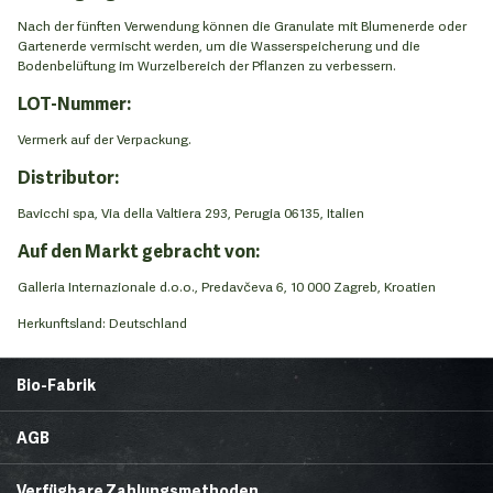
Nach der fünften Verwendung können die Granulate mit Blumenerde oder
Gartenerde vermischt werden, um die Wasserspeicherung und die
Bodenbelüftung im Wurzelbereich der Pflanzen zu verbessern.
LOT-Nummer:
Vermerk auf der Verpackung.
Distributor:
Bavicchi spa, Via della Valtiera 293, Perugia 06135, Italien
Auf den Markt gebracht von:
Galleria Internazionale d.o.o., Predavčeva 6, 10 000 Zagreb, Kroatien
Herkunftsland: Deutschland
Bio-Fabrik
Startseite
Über uns
AGB
News
Brands & Trends
Lieferbedingungen
Zahlungsmethoden
Gesunde Ecke
Rezepte
Verfügbare Zahlungsmethoden