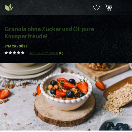
Granola ohne Zucker und Öl: pure
Knusperfreude!
SNACK - SÜSS
Alle Bewertungen
(0)