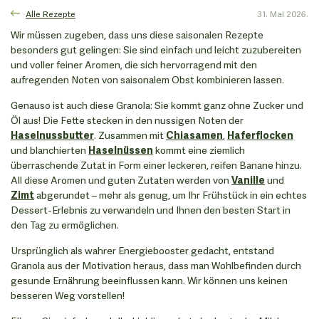
Alle Rezepte
31. Mai 2026.
Wir müssen zugeben, dass uns diese saisonalen Rezepte
besonders gut gelingen: Sie sind einfach und leicht zuzubereiten
und voller feiner Aromen, die sich hervorragend mit den
aufregenden Noten von saisonalem Obst kombinieren lassen.
Genauso ist auch diese Granola: Sie kommt ganz ohne Zucker und
Öl aus! Die Fette stecken in den nussigen Noten der
Haselnussbutter
. Zusammen mit
Chiasamen
,
Haferflocken
und blanchierten
Haselnüssen
kommt eine ziemlich
überraschende Zutat in Form einer leckeren, reifen Banane hinzu.
All diese Aromen und guten Zutaten werden von
Vanille
und
Zimt
abgerundet – mehr als genug, um Ihr Frühstück in ein echtes
Dessert-Erlebnis zu verwandeln und Ihnen den besten Start in
den Tag zu ermöglichen.
Ursprünglich als wahrer Energiebooster gedacht, entstand
Granola aus der Motivation heraus, dass man Wohlbefinden durch
gesunde Ernährung beeinflussen kann. Wir können uns keinen
besseren Weg vorstellen!