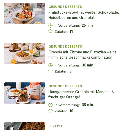
GESUNDE DESSERTS
Frühstücks-Bowl mit weißer Schokolade,
Heidelbeeren und Granola!
In Vorbereitung
:
25 min
Zutaten
:
11
GESUNDE DESSERTS
Granola mit Zitrone und Pistazien – eine
himmlische Geschmackskombination
In Vorbereitung
:
30 min
Zutaten
:
9
GESUNDE DESSERTS
Hausgemachte Granola mit Mandeln &
fruchtiger Orange!
In Vorbereitung
:
35 min
Zutaten
:
10
REZEPTE