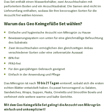
Das Set enthält einen Wasserbehälter, zwei Anzuchtschalen mit
perforiertem Boden und ein Anzuchtsubstrat. Die Samen sind nicht im
Lieferumfang enthalten, sodass Sie Ihre bevorzugten Sorten für die
Anzucht frei wählen können.
Warum das Geo Keimgefäße Set wählen?
Einfache und hygienische Anzucht von Mikrogrün zu Hause
Bewässerungssystem von unten für eine gleichmäßige Befeuchtung
des Substrats
Zwei Anzuchtschalen ermöglichen den gleichzeitigen Anbau
verschiedener Sorten oder eine zeitversetzte Aussaat
BPA-frei
PFAS-frei
Für den ganzjährigen Gebrauch geeignet
Einfach in der Anwendung und Pflege
Das Mikrogrün ist nach
10 bis 21 Tagen
erntereif, sobald sich die ersten
echten Blätter entwickelt haben. Es passt hervorragend zu Salaten,
Sandwiches, Wraps, Suppen, Pasta, Omeletts und Smoothie Bowls und
verfeinert viele weitere warme und kalte Gerichte.
Mit dem Geo Keimgefäße Set gelingt die Anzucht von Mikrogrün
einfach und unkompliziert!