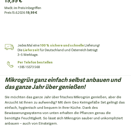
19,99 €
MwSt. im Preis inbegriffen
Preis
15.6.2026:
19,99 €
Jedes Mal eine
100 % sichere und schnelle
Lieferung!
Die
Lieferzeit
für Deutschland und Österreich beträgt
3–5 Werktage.
Per Telefon bestellen
+385 1 5573 568
Mikrogrün ganz einfach selbst anbauen und
das ganze Jahr über genießen!
Sie möchten das ganze Jahr über frisches Mikrogrün genießen, aber die
Anzucht ist Ihnen zu aufwendig? Mit dem Geo Keimgefäße Set gelingt das
einfach, hygienisch und bequem in Ihrer Küche. Dank des
Bewässerungssystems von unten erhalten die Pflanzen genau die
benötigte Feuchtigkeit. So lässt sich Mikrogrün sauber und unkompliziert
anbauen – auch von Einsteigern.