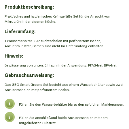
Produktbeschreibung:
Praktisches und hygienisches Keimgefäße Set für die Anzucht von
Mikrogrün in der eigenen Küche.
Lieferumfang:
1 Wasserbehälter, 2 Anzuchtschalen mit perforiertem Boden,
Anzuchtsubstrat, Samen sind nicht im Lieferumfang enthalten.
Hinweis:
Bewässerung von unten. Einfach in der Anwendung. PFAS-frei. BPA-frei.
Gebrauchsanweisung:
Das GEO Smart Greens-Set besteht aus einem Wasserbehälter sowie zwei
Anzuchtschalen mit perforiertem Boden.
Füllen Sie den Wasserbehälter bis zu den seitlichen Markierungen.
Füllen Sie anschließend beide Anzuchtschalen mit dem
mitgelieferten Substrat.