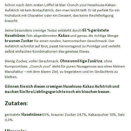
Schon nach dem ersten Löffel ist klar: Crunch you! Haselnuss-Kakao-
Aufstrich ist kein Brotaufstrich, den man leicht teilt. Er ist perfekt für ein
Frühstück mit Charakter oder ein Dessert, das keine Rechtfertigung
braucht.
Seine besonders cremige Textur entsteht durch
65 % geröstete
Haselnüsse
, fein abgestimmten
Kakao
und genau die richtige Menge
braunen Zucker
für einen runden, harmonischen Geschmack. Der
Aufstrich schmilzt auf Brot, passt hervorragend zu Porridge und verleiht
selbst einfachen Kombinationen das gewisse Etwas.
Wenig Zucker, voller Geschmack.
Ohne unnötige Zusätze
, ohne
Kompromisse. „Crunch you!” steht für puren Nussgenuss aus einer kleinen
Manufaktur – mit dem klaren Ziel, zu begeistern und im Gedächtnis zu
bleiben.
Gönnen Sie sich diesen cremigen Haselnuss-Kakao Aufstrich und
machen Sie Ihre Lieblingsgerichte noch ein bisschen besser.
Zutaten:
geröstete
Haselnüsse
65%, brauner Zucker 24,7%, Kakaopulver 10%, Salz
0,3%
Hinweis: