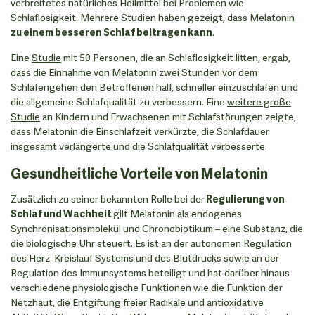
verbreitetes natürliches Heilmittel bei Problemen wie
Schlaflosigkeit. Mehrere Studien haben gezeigt, dass Melatonin
zu einem besseren Schlaf beitragen kann
.
Eine
Studie
mit 50 Personen, die an Schlaflosigkeit litten, ergab,
dass die Einnahme von Melatonin zwei Stunden vor dem
Schlafengehen den Betroffenen half, schneller einzuschlafen und
die allgemeine Schlafqualität zu verbessern. Eine
weitere große
Studie
an Kindern und Erwachsenen mit Schlafstörungen zeigte,
dass Melatonin die Einschlafzeit verkürzte, die Schlafdauer
insgesamt verlängerte und die Schlafqualität verbesserte.
Gesundheitliche Vorteile von Melatonin
Zusätzlich zu seiner bekannten Rolle bei der
Regulierung von
Schlaf und Wachheit
gilt Melatonin als endogenes
Synchronisationsmolekül und Chronobiotikum – eine Substanz, die
die biologische Uhr steuert. Es ist an der autonomen Regulation
des Herz-Kreislauf Systems und des Blutdrucks sowie an der
Regulation des Immunsystems beteiligt und hat darüber hinaus
verschiedene physiologische Funktionen wie die Funktion der
Netzhaut, die Entgiftung freier Radikale und antioxidative