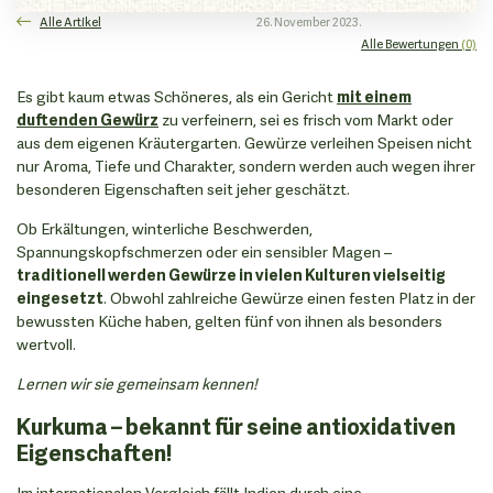
Alle Artikel
26. November 2023.
Alle Bewertungen
(0)
Es gibt kaum etwas Schöneres, als ein Gericht
mit einem
duftenden Gewürz
zu verfeinern, sei es frisch vom Markt oder
aus dem eigenen Kräutergarten. Gewürze verleihen Speisen nicht
nur Aroma, Tiefe und Charakter, sondern werden auch wegen ihrer
besonderen Eigenschaften seit jeher geschätzt.
Ob Erkältungen, winterliche Beschwerden,
Spannungskopfschmerzen oder ein sensibler Magen –
traditionell werden Gewürze in vielen Kulturen vielseitig
eingesetzt
. Obwohl zahlreiche Gewürze einen festen Platz in der
bewussten Küche haben, gelten fünf von ihnen als besonders
wertvoll.
Lernen wir sie gemeinsam kennen!
Kurkuma – bekannt für seine antioxidativen
Eigenschaften!
Im internationalen Vergleich fällt Indien durch eine