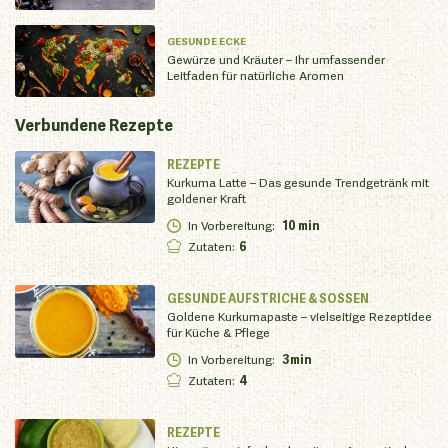
GESUNDE ECKE
Gewürze und Kräuter – Ihr umfassender
Leitfaden für natürliche Aromen
Verbundene
Rezepte
REZEPTE
Kurkuma Latte – Das gesunde Trendgetränk mit
goldener Kraft
In Vorbereitung
:
10 min
Zutaten
:
6
GESUNDE AUFSTRICHE & SOSSEN
Goldene Kurkumapaste – vielseitige Rezeptidee
für Küche & Pflege
In Vorbereitung
:
3min
Zutaten
:
4
REZEPTE