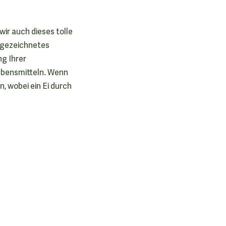
ir auch dieses tolle
usgezeichnetes
ng Ihrer
Lebensmitteln. Wenn
, wobei ein Ei durch