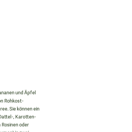
Bananen und Äpfel
on Rohkost-
ee. Sie können ein
attel-, Karotten-
n Rosinen oder