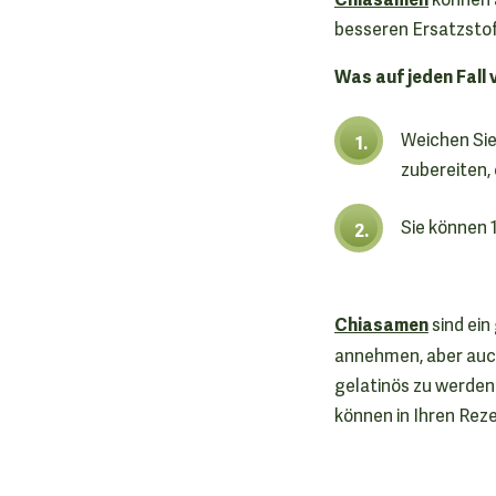
besseren Ersatzstof
Was auf jeden Fall 
Weichen Sie
zubereiten,
Sie können 1
Chiasamen
sind ein
annehmen, aber au
gelatinös zu werden
können in Ihren Reze