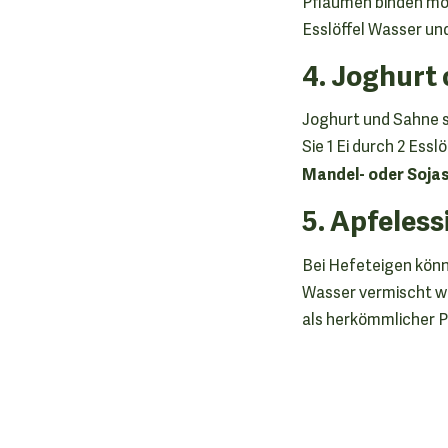
Pflaumen binden möc
Esslöffel Wasser und
4. Joghurt
Joghurt und Sahne s
Sie 1 Ei durch 2 Ess
Mandel- oder Soja
5. Apfeless
Bei Hefeteigen könn
Wasser vermischt wi
als herkömmlicher 