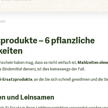
2023.
zprodukte – 6 pflanzliche
keiten
Mahlzeiten ohne
schein haben mag, dass es nicht einfach ist,
als Bindemittel dienen), ist dies keineswegs der Fall.
i-Ersatzprodukte
, an die Sie sich schnell gewöhnen und die Sie
en und Leinsamen
ls Ei-Ersatz in Ihren Lieblingsgerichten verwendet werden und 