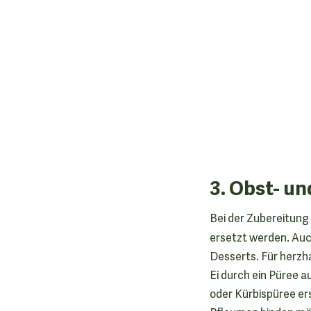
3. Obst- u
Bei der Zubereitung
ersetzt werden. Au
Desserts. Für herzh
Ei durch ein Püree a
oder Kürbispüree er