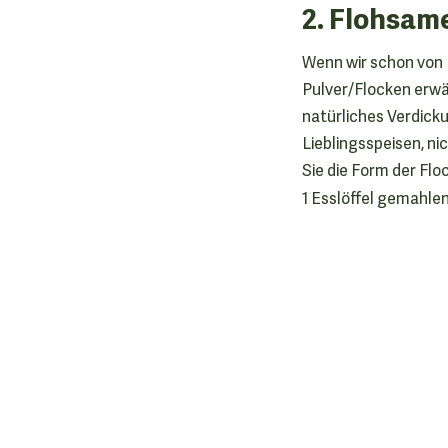
2. Flohsam
Wenn wir schon von 
Pulver/Flocken erwäh
natürliches Verdicku
Lieblingsspeisen, ni
Sie die Form der Flo
1 Esslöffel gemahle