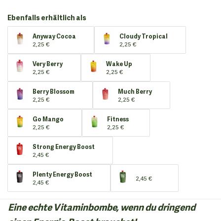
Ebenfalls erhältlich als
Anyway Cocoa
Cloudy Tropical
2,25 €
2,25 €
Very Berry
Wake Up
2,25 €
2,25 €
Berry Blossom
Much Berry
2,25 €
2,25 €
Go Mango
Fitness
2,25 €
2,25 €
Strong Energy Boost
2,45 €
Plenty Energy Boost
2,45 €
2,45 €
Eine echte Vitaminbombe, wenn du dringend