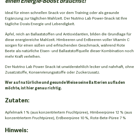
einen Energie-Boost brauchst!
Ideal für einen schnellen Snack vor dem Training oder als gesunde
Ergänzung zur täglichen Mahlzeit. Der Nutrino Lab Power-Snack ist Ihre
tägliche Dosis Energie und Lebendigkeit.
Äpfel, reich an Ballaststoffen und Antioxidantien, bilden die Grundlage für
diese energiereiche Mahlzeit. Himbeeren und Erdbeeren voller Vitamin C
sorgen für einen süßen und erfrischenden Geschmack, während Rote
Beete als natürliche Eisen- und Ballaststoffquelle dieser Kombination noch
mehr Kraft verleihen.
Der Nutrino Lab Power Snack ist unwiderstehlich lecker und nahrhaft, ohne
Zusatzstoffe, Konservierungsstoffe oder Zuckerzusatz.
Wer auf natürliche und gesunde Weise seine Batterien aufladen
möchte, ist hier genau richtig.
Zutaten:
Apfelmark 1 % (aus konzentriertem Fruchtpüree), Himbeerpüree 12 % (aus
konzentriertem Fruchtpüree), Erdbeerpüree 10 %, Rote-Bete-Püree 7 %
Hinweis: