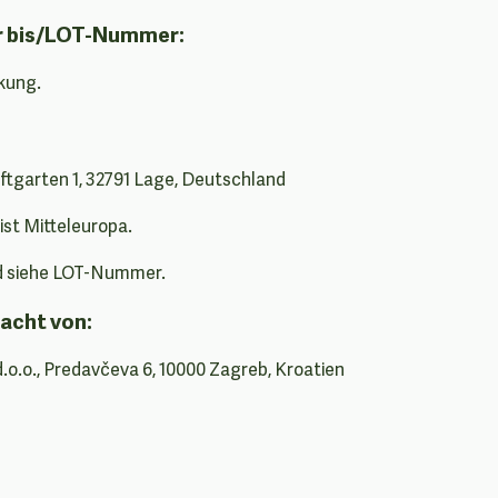
r bis/LOT-Nummer:
kung.
garten 1, 32791 Lage, Deutschland
st Mitteleuropa.
d siehe LOT-Nummer.
acht von:
d.o.o., Predavčeva 6, 10000 Zagreb, Kroatien