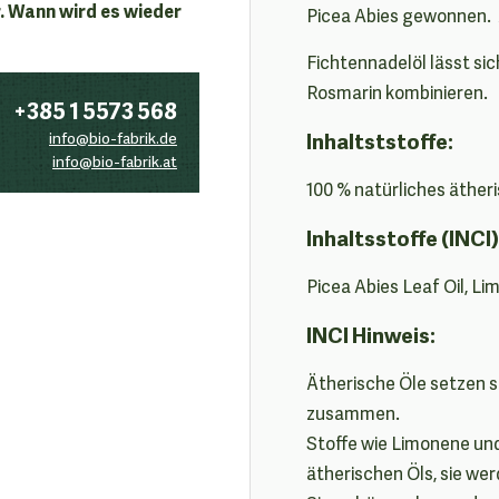
. Wann wird es wieder
Picea Abies gewonnen. 
Fichtennadelöl lässt sic
Rosmarin kombinieren.
+385 1 5573 568
Inhaltststoffe:
info@bio-fabrik.de
info@bio-fabrik.at
100 % natürliches äther
Inhaltsstoffe (INCI)
Picea Abies Leaf Oil, Lim
INCI Hinweis:
Ätherische Öle setzen s
zusammen.
Stoffe wie Limonene und
ätherischen Öls, sie we