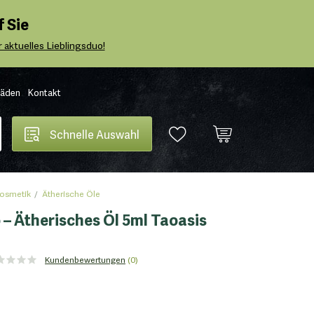
 Sie
 aktuelles Lieblingsduo!
Läden
Kontakt
Schnelle Auswahl
osmetik
Ätherische Öle
 – Ätherisches Öl 5ml Taoasis
Kundenbewertungen
(0)