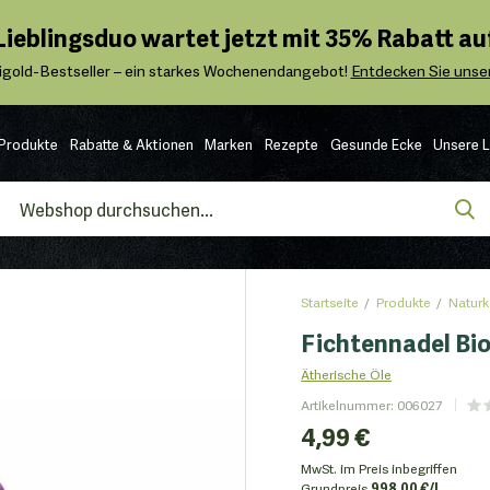
 Lieblingsduo wartet jetzt mit 35% Rabatt auf
igold-Bestseller – ein starkes Wochenendangebot!
Entdecken Sie unser
Produkte
Rabatte & Aktionen
Marken
Rezepte
Gesunde Ecke
Unsere 
Startseite
Produkte
Naturk
Fichtennadel Bio
Ätherische Öle
Artikelnummer
:
006027
4,99 €
MwSt. im Preis inbegriffen
Grundpreis
998.00 €/l