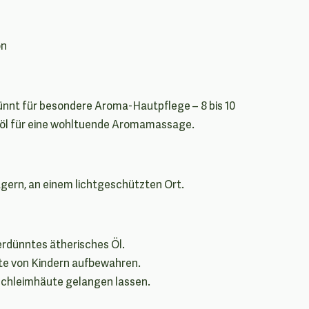
on
ünnt für besondere Aroma-Hautpflege – 8 bis 10
löl für eine wohltuende Aromamassage.
lagern, an einem lichtgeschützten Ort.
erdünntes ätherisches Öl.
te von Kindern aufbewahren.
Schleimhäute gelangen lassen.