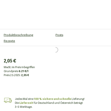
Produktbeschreibung
Posts
Rezepte
2,05 €
MwSt. im Preis inbegriffen
Grundpreis
6.21 €/l
Preis
2.5.2025:
2,05 €
Jedes Mal eine
100 % sichere und schnelle
Lieferung!
Die
Lieferzeit
für Deutschland und Österreich beträgt
3–5 Werktage.