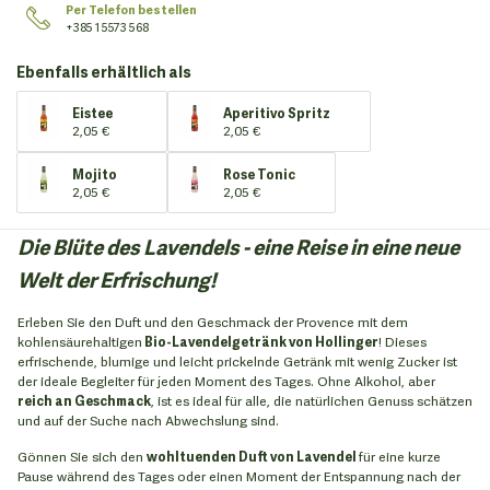
Per Telefon bestellen
+385 1 5573 568
Ebenfalls erhältlich als
Eistee
Aperitivo Spritz
2,05 €
2,05 €
Mojito
Rose Tonic
2,05 €
2,05 €
Die Blüte des Lavendels - eine Reise in eine neue
Welt der Erfrischung!
Erleben Sie den Duft und den Geschmack der Provence mit dem
kohlensäurehaltigen
Bio-Lavendelgetränk von Hollinger
! Dieses
erfrischende, blumige und leicht prickelnde Getränk mit wenig Zucker ist
der ideale Begleiter für jeden Moment des Tages. Ohne Alkohol, aber
reich an Geschmack
, ist es ideal für alle, die natürlichen Genuss schätzen
und auf der Suche nach Abwechslung sind.
Gönnen Sie sich den
wohltuenden Duft von Lavendel
für eine kurze
Pause während des Tages oder einen Moment der Entspannung nach der