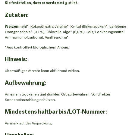
Sie feststellen, dass er verdammt gut ist.
Zutaten:
Weizen
mehl*, Kokosöl extra vergine*, Xylitol (Birkenzucker)*, geriebene
Orangenschale* (0,7 %), Chlorella-Alge* (0,6 %), Salz, Lockerungsmittel:
Ammoniumbicarbonat, Vanillearoma*.
*Aus kontrolliert biologischem Anbau.
Hinweis:
Übermäßiger Verzehr kann abführend wirken.
Aufbewahrung:
An einem trockenen und dunklen Ort aufbewahren. Vor direkter
Sonneneinstrahlung schützen.
Mindestens haltbar bis/LOT-Nummer:
Vermerk auf der Verpackung.
Hersteller: