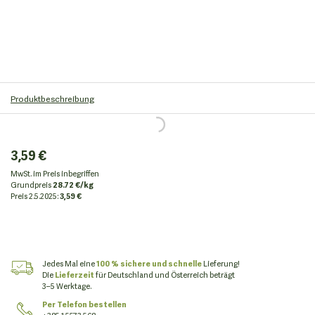
Produktbeschreibung
3,59 €
MwSt. im Preis inbegriffen
Grundpreis
28.72 €/kg
Preis
2.5.2025:
3,59 €
Jedes Mal eine
100 % sichere und schnelle
Lieferung!
Die
Lieferzeit
für Deutschland und Österreich beträgt
3–5 Werktage.
Per Telefon bestellen