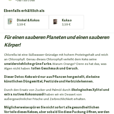
+385 1 5573 568
Ebenfalls erhältlich als
Dinkel & Kokos
Kakao
3,59 €
3,59 €
Für einen sauberen Planeten und einen sauberen
Körper!
Chlorella ist eine Süßwasser-Grünalge mit hohem Proteingehalt und reich
an Chlorophyll. Genau dieses Chlorophyll verleiht dem Keks seine
unwiderstehliche grüne Farbe.
Warum Orange? Denn es hat das, was
Algen nicht haben:
tollen Geschmack und Geruch.
Dieser Detox-Keks wird nur aus Pflanzen hergestellt, die keine
künstlichen Düngemittel, Pestizide und Herbizide kennen.
Durch den Ersatz von Zucker und Palmöl durch
ökologisches Xylitol und
extra natives Kokosnussöl
haben wir ein Dessert von
außergewöhnlicher Frische und Zerbrechlichkeit erhalten.
Möglicherweise spüren Sie nicht sofort alle gesundheitlichen
Vorteile dieses Kekses, aber sobald Sie diese Packung öffnen, werden