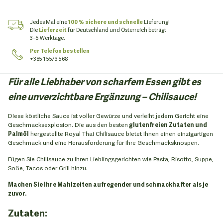
Jedes Mal eine
100 % sichere und schnelle
Lieferung!
Die
Lieferzeit
für Deutschland und Österreich beträgt
3–5 Werktage.
Per Telefon bestellen
+385 1 5573 568
Für alle Liebhaber von scharfem Essen gibt es
eine unverzichtbare Ergänzung – Chilisauce!
Diese köstliche Sauce ist voller Gewürze und verleiht jedem Gericht eine
Geschmacksexplosion. Die aus den besten
glutenfreien Zutaten und
Palmöl
hergestellte Royal Thai Chilisauce bietet Ihnen einen einzigartigen
Geschmack und eine Herausforderung für Ihre Geschmacksknospen.
Fügen Sie Chilisauce zu Ihren Lieblingsgerichten wie Pasta, Risotto, Suppe,
Soße, Tacos oder Grill hinzu.
Machen Sie Ihre Mahlzeiten aufregender und schmackhafter als je
zuvor.
Zutaten: