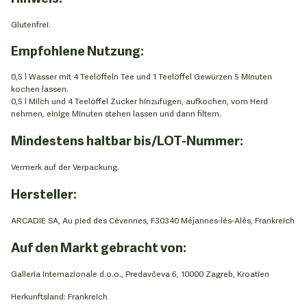
Glutenfrei.
Empfohlene Nutzung:
0,5 l Wasser mit 4 Teelöffeln Tee und 1 Teelöffel Gewürzen 5 Minuten
kochen lassen.
0,5 l Milch und 4 Teelöffel Zucker hinzufügen, aufkochen, vom Herd
nehmen, einige Minuten stehen lassen und dann filtern.
Mindestens haltbar bis/LOT-Nummer:
Vermerk auf der Verpackung.
Hersteller:
ARCADIE SA, Au pied des Cévennes, F30340 Méjannes-lés-Alés, Frankreich
Auf den Markt gebracht von:
Galleria Internazionale d.o.o., Predavčeva 6, 10000 Zagreb, Kroatien
Herkunftsland: Frankreich