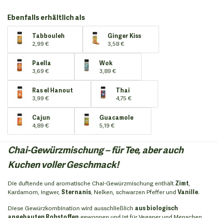
Ebenfalls erhältlich als
Tabbouleh
Ginger Kiss
2,99 €
3,58 €
Paella
Wok
3,69 €
3,89 €
Ras el Hanout
Thai
3,99 €
4,75 €
Cajun
Guacamole
4,89 €
5,19 €
Chai-Gewürzmischung – für Tee, aber auch
Kuchen voller Geschmack!
Die duftende und aromatische Chai-Gewürzmischung enthält
Zimt
,
Kardamom, Ingwer,
Sternanis
, Nelken, schwarzen Pfeffer und
Vanille
.
Diese Gewürzkombination wird ausschließlich
aus biologisch
angebauten Rohstoffen
gewonnen und ist für Veganer und Menschen