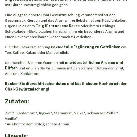
mit Glutenunverträglichkeit geeignet.
Eine ausgezeichnete Chai-Gewürzmischung verändert sofort den
Geschmack, Geruch und das Aroma Ihrer liebsten süßen Köstlichkeiten.
Fügen Sie es dem
Teig für trockene Kekse
oder Ihrem Lieblings-
Schokoladen-Biskuitkuchen hinzu, um ihm ein besonderes Aroma und
einen unverwechselbaren Geschmack zu verleihen.
Die Chai-Gewürzmischung ist eine
tolle Ergänzung zu Getränken
wie
Tee, Kaffee, Kakao oder Mandelmilch.
Überraschen Sie Ihren Gaumen mit
unwiderstehlichen Aromen und
Düften
und erfüllen Sie Ihr Zuhause mit den warmen Düften von Zimt,
Anis und Kardamom.
Backen Sie die wohlriechendsten und köstlichsten Kuchen mit der
Chai-Gewürzmischung!
Zutaten:
Zimt*, Kardamom*, Ingwer*, Sternanis*, Nelke*, schwarzer Pfeffer*,
Vanille*
*Aus kontrolliert biologischem Anbau.
Hinweis: