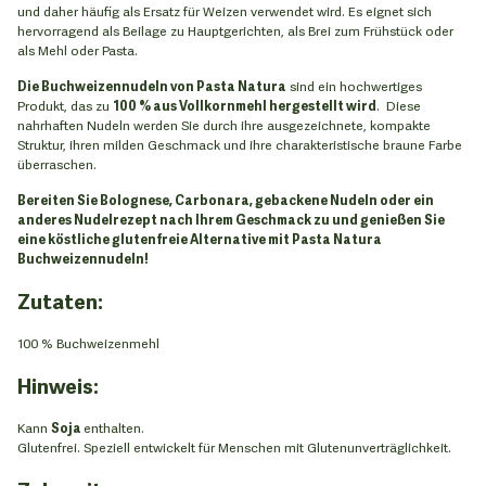
und daher häufig als Ersatz für Weizen verwendet wird. Es eignet sich
hervorragend als Beilage zu Hauptgerichten, als Brei zum Frühstück oder
als Mehl oder Pasta.
Die Buchweizennudeln von Pasta Natura
sind ein hochwertiges
Produkt, das zu
100 % aus Vollkornmehl hergestellt wird
. Diese
nahrhaften Nudeln werden Sie durch ihre ausgezeichnete, kompakte
Struktur, ihren milden Geschmack und ihre charakteristische braune Farbe
überraschen.
Bereiten Sie Bolognese, Carbonara, gebackene Nudeln oder ein
anderes Nudelrezept nach Ihrem Geschmack zu und genießen Sie
eine köstliche glutenfreie Alternative mit Pasta Natura
Buchweizennudeln!
Zutaten:
100 % Buchweizenmehl
Hinweis:
Kann
Soja
enthalten.
Glutenfrei. Speziell entwickelt für Menschen mit Glutenunverträglichkeit.