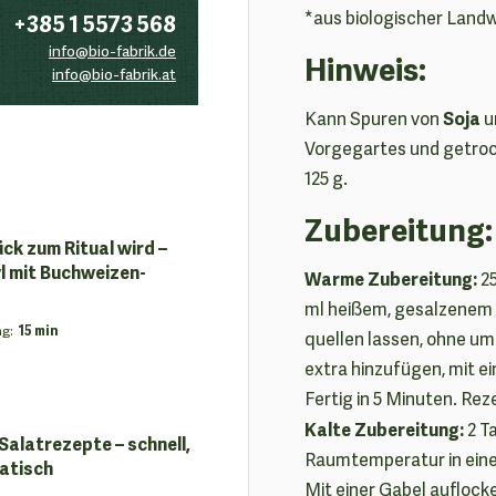
*aus biologischer Landw
+385 1 5573 568
info@bio-fabrik.de
Hinweis:
info@bio-fabrik.at
Soja
Kann Spuren von
u
Vorgegartes und getroc
125 g.
Zubereitung:
ck zum Ritual wird –
 mit Buchweizen-
Warme Zubereitung:
25
ml heißem, gesalzenem
ng
:
15 min
quellen lassen, ohne um
extra hinzufügen, mit e
Fertig in 5 Minuten. Rez
Kalte Zubereitung:
2 T
alatrezepte – schnell,
Raumtemperatur in eine
matisch
Mit einer Gabel auflocke