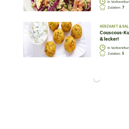
In Vorbereitu
Zutaten
:
7
HERZHAFT & SAL
Couscous-Kug
& lecker!
In Vorbereitu
Zutaten
:
5