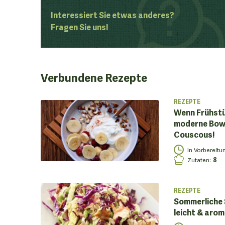
Interessiert Sie etwas anderes?
Fragen Sie uns!
Verbundene
Rezepte
REZEPTE
Wenn Frühstü
moderne Bowl
Couscous!
In Vorbereitu
Zutaten
:
8
REZEPTE
Sommerliche S
leicht & aro