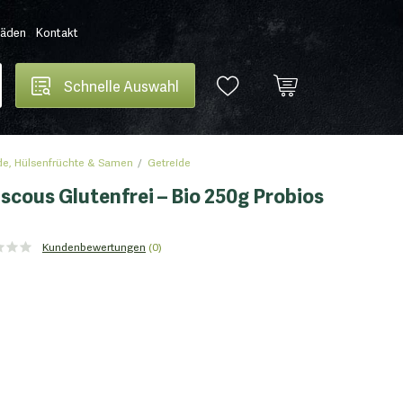
Läden
Kontakt
Schnelle Auswahl
de, Hülsenfrüchte & Samen
Getreide
cous Glutenfrei – Bio 250g Probios
Kundenbewertungen
(0)