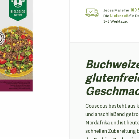
Jedes Mal eine
100 
Die
Lieferzeit
für D
3–5 Werktage.
Buchweize
glutenfrei
Geschmac
Couscous besteht aus k
und anschließend getro
Nordafrika und ist heute
schnellen Zubereitung be