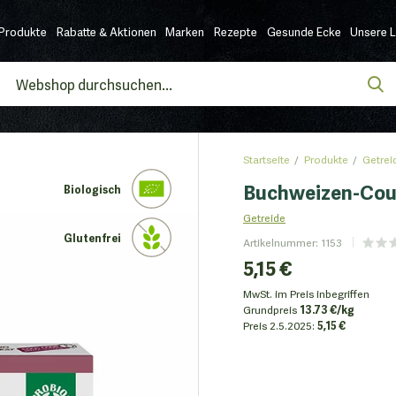
Produkte
Rabatte & Aktionen
Marken
Rezepte
Gesunde Ecke
Unsere 
Startseite
Produkte
Getrei
Buchweizen-Cous
Biologisch
Getreide
Glutenfrei
Artikelnummer
:
1153
5,15 €
MwSt. im Preis inbegriffen
Grundpreis
13.73 €/kg
Preis
2.5.2025:
5,15 €