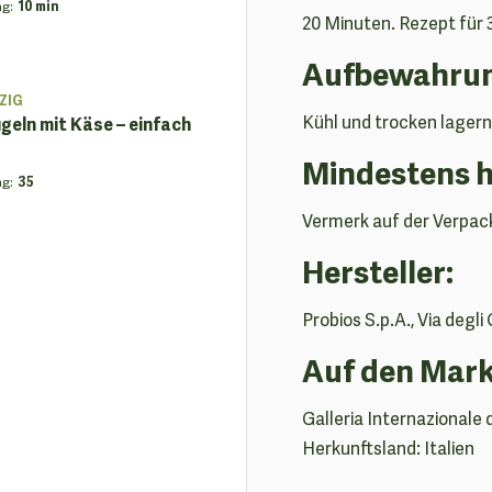
ng
:
10 min
20 Minuten. Rezept für 
Aufbewahrun
ZIG
Kühl und trocken lagern
eln mit Käse – einfach
Mindestens 
ng
:
35
Vermerk auf der Verpac
Hersteller:
Probios S.p.A., Via degli 
Auf den Mark
Galleria Internazionale 
Herkunftsland: Italien