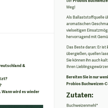
Probios Buchweiz
der
Weg!
Als Ballaststoffquelle 
aromatischen Geschmack
vielseitigen Einsatzmög
hervorragend mit Gemüse
Das Beste daran: Er ist
übergießen, quellen las
Sie können ihn auch kal
 Deutschland &
Ihren Lieblingsgewürzen
Bereiten Sie in nur we
tzt?
Probios Buchweizen-C
?
. Wann wird es wieder
Zutaten:
Buchweizenmehl*