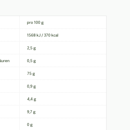
pro 100 g
1568 kJ / 370 kcal
2,5 g
säuren
0,5 g
75 g
0,9 g
4,4 g
9,7 g
0 g