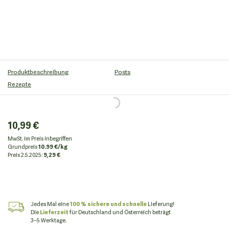
Produktbeschreibung
Posts
Rezepte
10,99 €
MwSt. im Preis inbegriffen
Grundpreis
10.99 €/kg
Preis
2.5.2025:
9,29 €
Jedes Mal eine
100 % sichere und schnelle
Lieferung!
Die
Lieferzeit
für Deutschland und Österreich beträgt
3–5 Werktage.