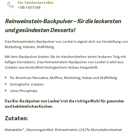
Per Telefon bestellen
+385 1 5573 568
Reinweinstein-Backpulver – für die leckersten
und gesündesten Desserts!
Das Reinweinstein-Backpulver von Lecker's eignet sich zur Herstellung von
Mürbeteig, Keksen, Waffelteig.
Mit dem Backpulver kneten Sie im Handumdrehen einen leckeren Teig mit
luftiger Konsistenz. Das Reinweinstein-Backpulver von Lecker's wird aus
Zutaten aus kontrolliert biologischem Anbau hergestellt.
für American Pancakes, Muffins, Mürbeteig, Kekse und Waffelteig
biologische Zutaten
ohne Phosphate
Das Bio-Backpulver von Lecker's ist die richtige Wahl für gesundes
und bekömmliches Kochen.
Zutaten:
Maisstärke*, Säuerungsmittel: Reinweinstein (24,7% Monokaliumtartrat