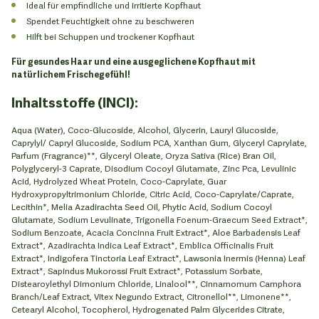
Ideal für empfindliche und irritierte Kopfhaut
Spendet Feuchtigkeit ohne zu beschweren
Hilft bei Schuppen und trockener Kopfhaut
Für gesundes Haar und eine ausgeglichene Kopfhaut mit
natürlichem Frischegefühl!
Inhaltsstoffe (INCI):
Aqua (Water), Coco-Glucoside, Alcohol, Glycerin, Lauryl Glucoside,
Caprylyl/ Capryl Glucoside, Sodium PCA, Xanthan Gum, Glyceryl Caprylate,
Parfum (Fragrance)**, Glyceryl Oleate, Oryza Sativa (Rice) Bran Oil,
Polyglyceryl-3 Caprate, Disodium Cocoyl Glutamate, Zinc Pca, Levulinic
Acid, Hydrolyzed Wheat Protein, Coco-Caprylate, Guar
Hydroxypropyltrimonium Chloride, Citric Acid, Coco-Caprylate/Caprate,
Lecithin*, Melia Azadirachta Seed Oil, Phytic Acid, Sodium Cocoyl
Glutamate, Sodium Levulinate, Trigonella Foenum-Graecum Seed Extract*,
Sodium Benzoate, Acacia Concinna Fruit Extract*, Aloe Barbadensis Leaf
Extract*, Azadirachta Indica Leaf Extract*, Emblica Officinalis Fruit
Extract*, Indigofera Tinctoria Leaf Extract*, Lawsonia Inermis (Henna) Leaf
Extract*, Sapindus Mukorossi Fruit Extract*, Potassium Sorbate,
Distearoylethyl Dimonium Chloride, Linalool**, Cinnamomum Camphora
Branch/Leaf Extract, Vitex Negundo Extract, Citronellol**, Limonene**,
Cetearyl Alcohol, Tocopherol, Hydrogenated Palm Glycerides Citrate,