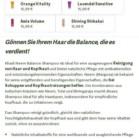
Orange Vitality
Lavendel Sensitive
15,99 €
15,99 €
Amla Volume
Shining Shikakai
15,99 €
15,99 €
Gönnen Sie Ihrem Haar die Balance, die es
verdient!
Khadi Neem Balance Shampoo ist ideal für eine ausgewogene
Reinigung
von Haar und Kopfhaut
und bietet natürliche Pflege mit antibakteriellen
und entzündungshemmenden Eigenschaften. Neem (Margosa) ist bekannt
für seine entgiftenden und beruhigenden Eigenschaften, die
bei
Schuppen und Kopfhautreizungen helfen
. Die Kombination aus
indischen Kräutern wie Neem, Tulsi und Bhringaraja macht dieses
Shampoo ideal für alle Haartypen, insbesondere für empfindliche
Kopfhaut, die zu Irritationen neigt.
Das Shampoo reinigt gründlich, gleicht den natürlichen
Feuchtigkeitshaushalt der Kopfhaut aus und gibt dem Haar seine Vitalität
zurück, ohne es auszutrocknen.
Natürliche Inhaltsstoffe für eine wohltuende und ausgleichende Pflege