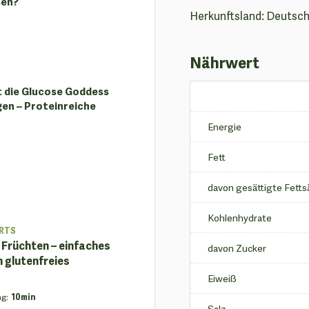
sen?
Herkunftsland: Deutsc
Nährwert
t die Glucose Goddess
en – Proteinreiche
Energie
Fett
davon gesättigte Fett
Kohlenhydrate
RTS
 Früchten – einfaches
davon Zucker
n glutenfreies
Eiweiß
ng
:
10min
Salz