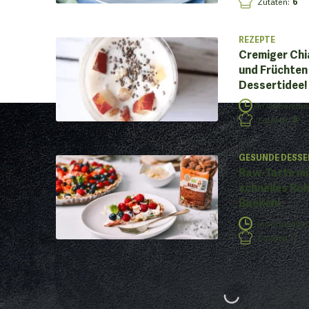
Zutaten
:
6
REZEPTE
Cremiger Chi
und Früchten 
Dessertidee!
In Vorbereitu
Zutaten
:
8
GESUNDE DESSE
Raw-Tarte mi
schnelles Ro
Backen!
In Vorbereitu
Zutaten
:
7