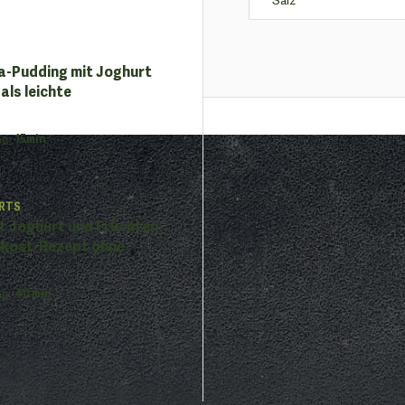
a-Pudding mit Joghurt
als leichte
ng
:
15min
RTS
t Joghurt und Früchten:
hkost-Rezept ohne
ng
:
40 min