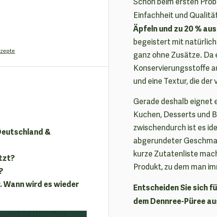
Schon beim ersten Probi
Einfachheit und Qualitä
Äpfeln und zu 20 % au
begeistert mit natürlich
zepte
ganz ohne Zusätze. Da 
Konservierungsstoffe 
und eine Textur, die d
Gerade deshalb eignet e
Kuchen, Desserts und Br
zwischendurch ist es idea
 Deutschland &
abgerundeter Geschmack
kurze Zutatenliste mac
tzt?
Produkt, zu dem man imm
?
. Wann wird es wieder
Entscheiden Sie sich f
dem Dennree-Püree aus