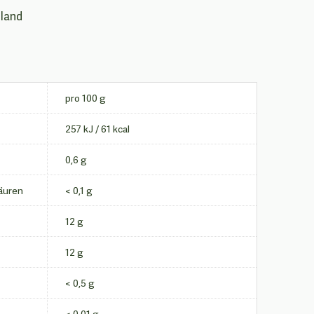
hland
pro 100 g
257 kJ / 61 kcal
0,6 g
säuren
< 0,1 g
12 g
12 g
< 0,5 g
< 0,01 g