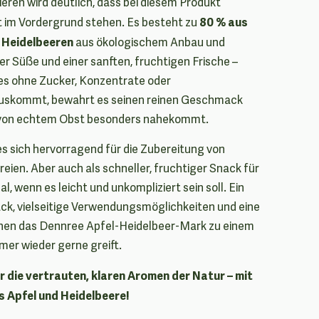
eren wird deutlich, dass bei diesem Produkt
80 % aus
t im Vordergrund stehen. Es besteht zu
s Heidelbeeren
aus ökologischem Anbau und
er Süße und einer sanften, fruchtigen Frische –
es ohne Zucker, Konzentrate oder
auskommt, bewahrt es seinen reinen Geschmack
er von echtem Obst besonders nahekommt.
s sich hervorragend für die Zubereitung von
eien. Aber auch als schneller, fruchtiger Snack für
l, wenn es leicht und unkompliziert sein soll. Ein
, vielseitige Verwendungsmöglichkeiten und eine
hen das Dennree Apfel-Heidelbeer-Mark zu einem
er wieder gerne greift.
ür die vertrauten, klaren Aromen der Natur – mit
 Apfel und Heidelbeere!