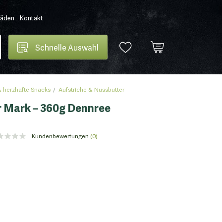
Läden
Kontakt
Schnelle Auswahl
 herzhafte Snacks
Aufstriche & Nussbutter
r Mark – 360g Dennree
Kundenbewertungen
(0)