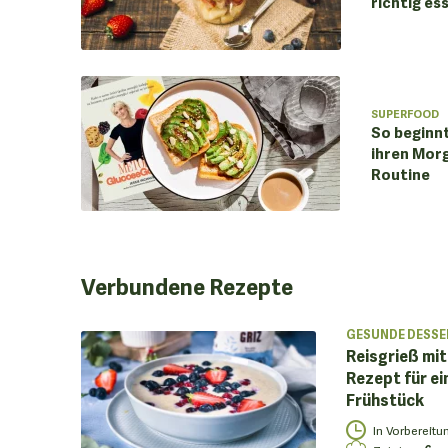
richtig es
SUPERFOOD
So beginn
ihren Morg
Routine
Verbundene
Rezepte
GESUNDE DESSE
Reisgrieß mit
Rezept für ei
Frühstück
In Vorbereitu