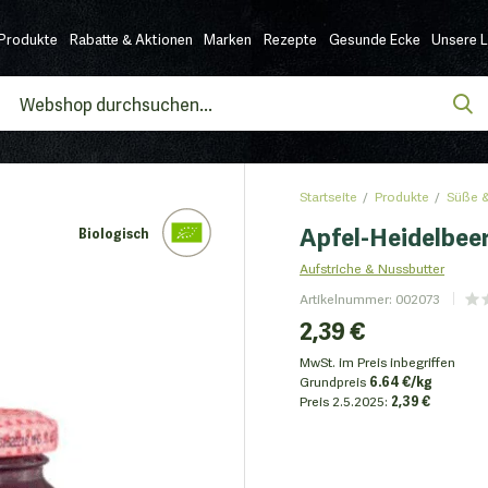
Produkte
Rabatte & Aktionen
Marken
Rezepte
Gesunde Ecke
Unsere 
Startseite
Produkte
Süße &
Apfel-Heidelbee
Biologisch
Aufstriche & Nussbutter
Artikelnummer
:
002073
2,39 €
MwSt. im Preis inbegriffen
Grundpreis
6.64 €/kg
Preis
2.5.2025:
2,39 €