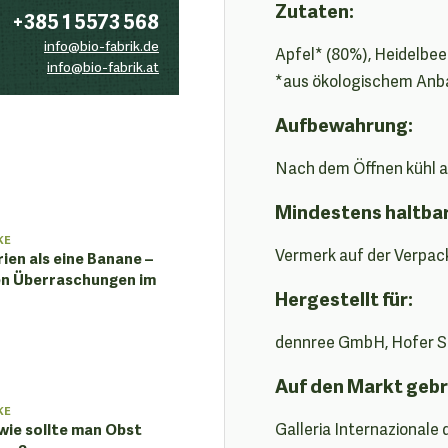
Zutaten:
+385 1 5573 568
info@bio-fabrik.de
Apfel* (80%), Heidelbee
info@bio-fabrik.at
*aus ökologischem Anb
Aufbewahrung:
Nach dem Öffnen kühl a
Mindestens haltbar
KE
Vermerk auf der Verpac
ien als eine Banane –
en Überraschungen im
Hergestellt für:
dennree GmbH, Hofer Str
Auf den Markt gebr
KE
wie sollte man Obst
Galleria Internazionale 