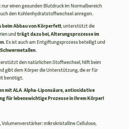
cht nur einen gesunden Blutdruck im Normalbereich
auch den Kohlenhydratstoffwechsel anregen.
LA beim Abbau von Körperfett
, unterstützt die
trägt dazu bei, Alterungsprozesse im
rien und
en
. Es ist auch am Entgiftungsprozess beteiligt und
n Schwermetallen
.
erstützt den natürlichen Stoffwechsel, hilft beim
d gibt dem Körper die Unterstützung, die er für
t benötigt.
en mit ALA Alpha-Liponsäure, antioxidative
g für lebenswichtige Prozesse in Ihrem Körper!
 Volumenverstärker: mikrokristalline Cellulose,