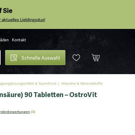
 Sie
 aktuelles Lieblingsduo!
Läden
Kontakt
Schnelle Auswahl
gsergänzungsmittel & Superfood
Vitamine & Mineralstoffe
säure) 90 Tabletten – OstroVit
ndenbewertungen
(0)