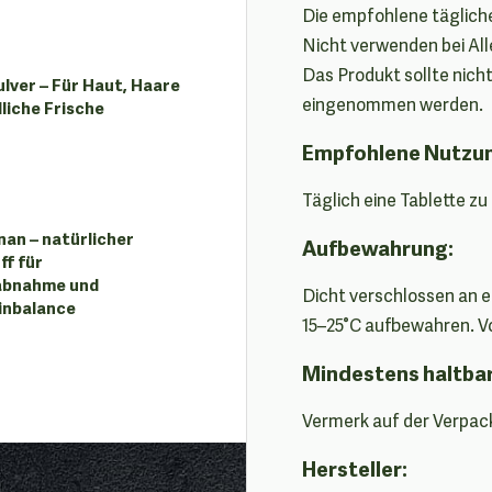
Die empfohlene täglich
Nicht verwenden bei All
Das Produkt sollte nich
lver – Für Haut, Haare
eingenommen werden.
liche Frische
Empfohlene Nutzu
Täglich eine Tablette z
an – natürlicher
Aufbewahrung:
ff für
abnahme und
Dicht verschlossen an 
inbalance
15–25°C aufbewahren. V
Mindestens haltba
Vermerk auf der Verpac
Hersteller: