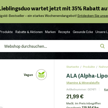
 Lieblingsduo wartet jetzt mit 35% Rabatt auf
igold-Bestseller – ein starkes Wochenendangebot!
Entdecken Sie unser
Produkte
Rabatte & Aktionen
Marken
Rezepte
Gesunde Ecke
Unsere 
Startseite
Produkte
Nahrun
ALA (Alpha-Lipon
Vegan
Vitamine & Mineralstoffe
Artikelnummer
:
007471
Ku
21,99 €
MwSt. im Preis inbegriffen
Grundpreis
219.90 €/kg