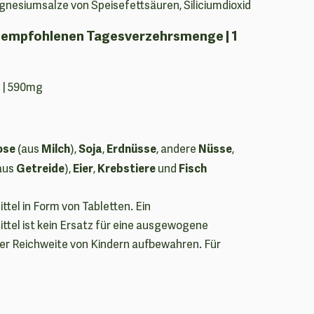
gnesiumsalze von Speisefettsäuren, Siliciumdioxid
er empfohlenen Tagesverzehrsmenge | 1
 | 590mg
ose
Milch
Soja
Erdnüsse
Nüsse
(aus
),
,
, andere
,
Getreide
Eier
Krebstiere
Fisch
aus
),
,
und
el in Form von Tabletten. Ein
el ist kein Ersatz für eine ausgewogene
er Reichweite von Kindern aufbewahren. Für