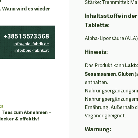
Stärke; Trennmittel: Ma
. Wann wird es wieder
Inhaltsstoffe in d
Tablette:
+385 1 5573 568
Alpha-Liponsäure (ALA)
info@bio-fabrik.de
info@bio-fabrik.at
Hinweis
:
Lakt
Das Produkt kann
Sesamsamen
Gluten
,
(
enthalten.
Nahrungsergänzungsmitt
Nahrungsergänzungsmitt
Ernährung. Außerhalb d
KE
n Tees zum Abnehmen –
Veganer geeignet.
lecker & effektiv!
Warnung: