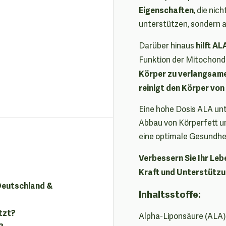
Eigenschaften
, die ni
unterstützen, sondern 
hilft A
Darüber hinaus
Funktion der Mitochond
Körper zu verlangsam
reinigt den Körper vo
Eine hohe Dosis ALA unt
Abbau von Körperfett un
eine optimale Gesundhei
Verbessern Sie Ihr Leb
Kraft und Unterstützun
 Deutschland &
Inhaltsstoffe:
tzt?
Alpha-Liponsäure (ALA),
?