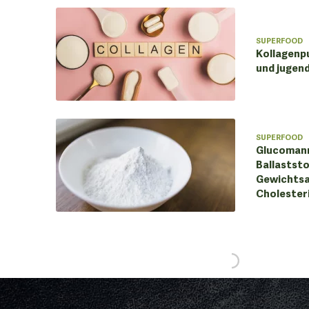
SUPERFOOD
Kollagenpu
und jugend
SUPERFOOD
Glucomann
Ballaststo
Gewichts
Cholester