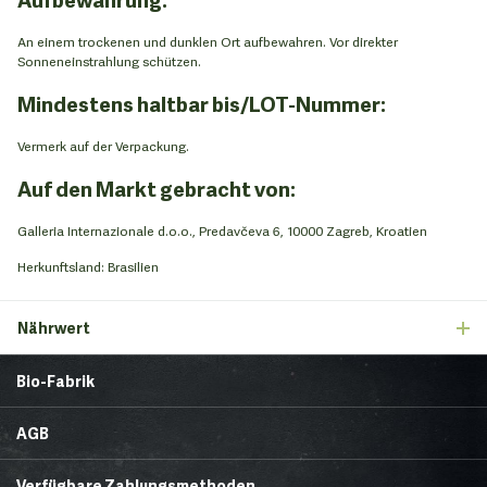
An einem trockenen und dunklen Ort aufbewahren. Vor direkter
Sonneneinstrahlung schützen.
Mindestens haltbar bis/LOT-Nummer:
Vermerk auf der Verpackung.
Auf den Markt gebracht von:
Galleria Internazionale d.o.o., Predavčeva 6, 10000 Zagreb, Kroatien
Herkunftsland: Brasilien
Nährwert
Bio-Fabrik
Startseite
Über uns
AGB
News
Brands & Trends
Lieferbedingungen
Zahlungsmethoden
Gesunde Ecke
Rezepte
Verfügbare Zahlungsmethoden