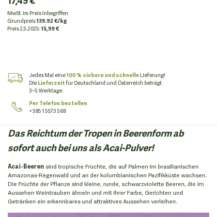
17,49 €
MwSt. im Preis inbegriffen
Grundpreis
139.92 €/kg
Preis
2.5.2025:
15,99 €
Jedes Mal eine
100 % sichere und schnelle
Lieferung!
Die
Lieferzeit
für Deutschland und Österreich beträgt
3–5 Werktage.
Per Telefon bestellen
+385 1 5573 568
Das Reichtum der Tropen in Beerenform ab
sofort auch bei uns als Acai-Pulver!
Acai-Beeren
sind tropische Früchte, die auf Palmen im brasilianischen
Amazonas-Regenwald und an der kolumbianischen Pazifikküste wachsen.
Die Früchte der Pflanze sind kleine, runde, schwarzviolette Beeren, die im
Aussehen Weintrauben ähneln und mit ihrer Farbe, Gerichten und
Getränken ein erkennbares und attraktives Aussehen verleihen.