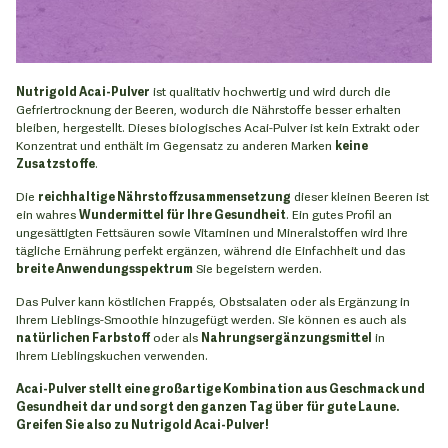
Nutrigold Acai-Pulver
ist qualitativ hochwertig und wird durch die
Gefriertrocknung der Beeren, wodurch die Nährstoffe besser erhalten
bleiben, hergestellt. Dieses biologisches Acai-Pulver ist kein Extrakt oder
Konzentrat und enthält im Gegensatz zu anderen Marken
keine
Zusatzstoffe
.
Die
reichhaltige Nährstoffzusammensetzung
dieser kleinen Beeren ist
ein wahres
Wundermittel für Ihre Gesundheit
. Ein gutes Profil an
ungesättigten Fettsäuren sowie Vitaminen und Mineralstoffen wird Ihre
tägliche Ernährung perfekt ergänzen, während die Einfachheit und das
breite Anwendungsspektrum
Sie begeistern werden.
Das Pulver kann köstlichen Frappés, Obstsalaten oder als Ergänzung in
Ihrem Lieblings-Smoothie hinzugefügt werden. Sie können es auch als
natürlichen Farbstoff
oder als
Nahrungsergänzungsmittel
in
Ihrem Lieblingskuchen verwenden.
Acai-Pulver stellt eine großartige Kombination aus Geschmack und
Gesundheit dar und sorgt den ganzen Tag über für gute Laune.
Greifen Sie also zu Nutrigold Acai-Pulver!