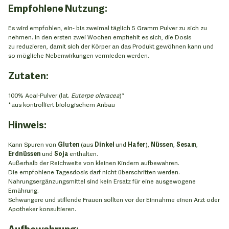
Empfohlene Nutzung:
Es wird empfohlen, ein- bis zweimal täglich 5 Gramm Pulver zu sich zu
nehmen. In den ersten zwei Wochen empfiehlt es sich, die Dosis
zu reduzieren, damit sich der Körper an das Produkt gewöhnen kann und
so mögliche Nebenwirkungen vermieden werden.
Zutaten:
100% Acai-Pulver (lat.
Euterpe oleracea
)*
*aus kontrolliert biologischem Anbau
Hinweis:
Kann Spuren von
Gluten
(aus
Dinkel
und
Hafer
),
Nüssen
,
Sesam
,
Erdnüssen
und
Soja
enthalten.
Außerhalb der Reichweite von kleinen Kindern aufbewahren.
Die empfohlene Tagesdosis darf nicht überschritten werden.
Nahrungsergänzungsmittel sind kein Ersatz für eine ausgewogene
Ernährung.
Schwangere und stillende Frauen sollten vor der Einnahme einen Arzt oder
Apotheker konsultieren.
Aufbewahrung: