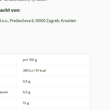
acht von:
d.o.o., Predavčeva 6, 10000 Zagreb, Kroatien
pro 100 g
380 kJ / 91 kcal
0,4 g
äuren
0,0 g
15 g