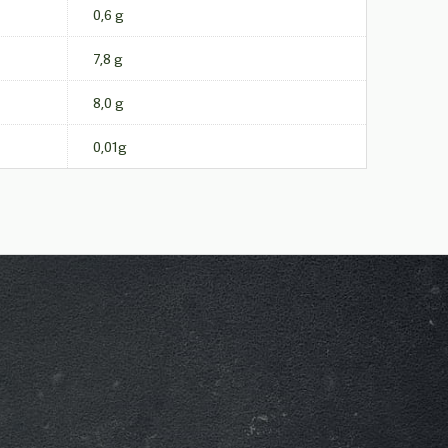
0,6 g
7,8 g
8,0 g
0,01g