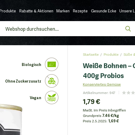
Produkte
Rabatte & Aktionen
Marken
Rezepte
Gesunde Ecke
Unsere 
Startseite
Produkte
Süße &
Weiße Bohnen – C
Biologisch
400g Probios
Ohne Zuckerzusatz
Konserviertes Gemüse
Artikelnummer
:
947
Vegan
1,79 €
MwSt. im Preis inbegriffen
Grundpreis
7.46 €/kg
Preis
2.5.2025:
1,69 €