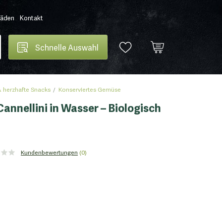
Läden
Kontakt
Schnelle Auswahl
 herzhafte Snacks
Konserviertes Gemüse
annellini in Wasser – Biologisch
Kundenbewertungen
(0)