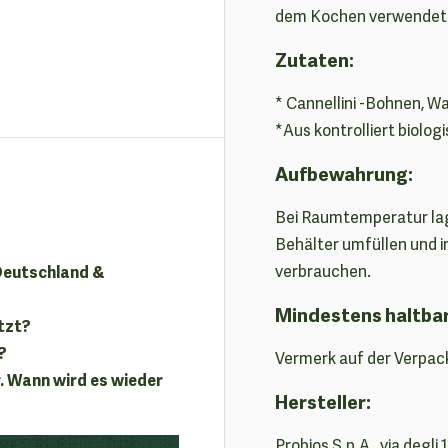
dem Kochen verwendet
Zutaten:
* Cannellini -Bohnen, Wa
*Aus kontrolliert biolo
Aufbewahrung:
Bei Raumtemperatur lag
Behälter umfüllen und 
 Deutschland &
verbrauchen.
Mindestens haltba
tzt?
?
Vermerk auf der Verpac
. Wann wird es wieder
Hersteller:
Probios S.p.A., via degli 