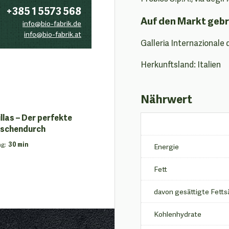
+385 1 5573 568
Auf den Markt gebr
info@bio-fabrik.de
info@bio-fabrik.at
Galleria Internazionale 
Herkunftsland: Italien
Nährwert
las – Der perfekte
ischendurch
ng
:
30 min
Energie
Fett
davon gesättigte Fetts
Kohlenhydrate