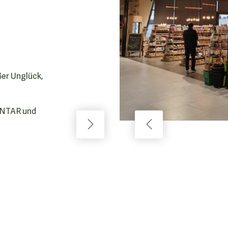
ßer Unglück,
CENTAR und