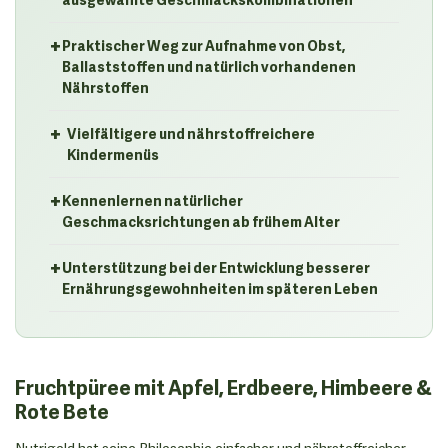
+
Praktischer Weg zur Aufnahme von Obst,
Ballaststoffen und natürlich vorhandenen
Nährstoffen
+
Vielfältigere und nährstoffreichere
Kindermenüs
+
Kennenlernen natürlicher
Geschmacksrichtungen ab frühem Alter
+
Unterstützung bei der Entwicklung besserer
Ernährungsgewohnheiten im späteren Leben
Fruchtpüree mit Apfel, Erdbeere, Himbeere &
Rote Bete
Nutrigold hat seine Philosophie einfacher und nährstoffreicher