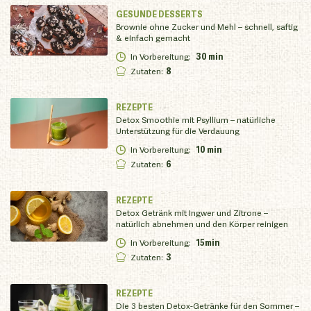
GESUNDE DESSERTS
Brownie ohne Zucker und Mehl – schnell, saftig
& einfach gemacht
In Vorbereitung
:
30 min
Zutaten
:
8
REZEPTE
Detox Smoothie mit Psyllium – natürliche
Unterstützung für die Verdauung
In Vorbereitung
:
10 min
Zutaten
:
6
REZEPTE
Detox Getränk mit Ingwer und Zitrone –
natürlich abnehmen und den Körper reinigen
In Vorbereitung
:
15min
Zutaten
:
3
REZEPTE
Die 3 besten Detox-Getränke für den Sommer –