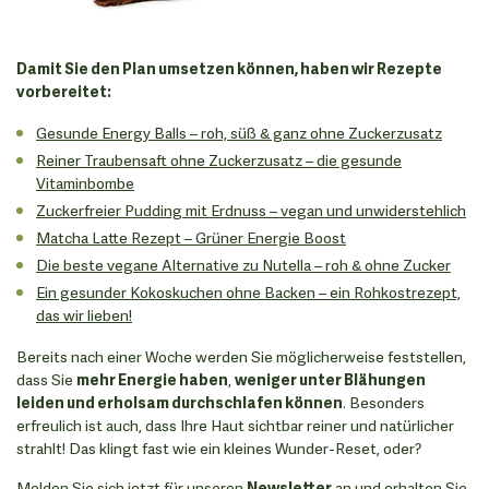
Damit Sie den Plan umsetzen können, haben wir Rezepte
vorbereitet:
Gesunde Energy Balls – roh, süß & ganz ohne Zuckerzusatz
Reiner Traubensaft ohne Zuckerzusatz – die gesunde
Vitaminbombe
Zuckerfreier Pudding mit Erdnuss – vegan und unwiderstehlich
Matcha Latte Rezept – Grüner Energie Boost
Die beste vegane Alternative zu Nutella – roh & ohne Zucker
Ein gesunder Kokoskuchen ohne Backen – ein Rohkostrezept,
das wir lieben!
Bereits nach einer Woche werden Sie möglicherweise feststellen,
dass Sie
mehr Energie haben
,
weniger unter Blähungen
leiden und erholsam durchschlafen können
. Besonders
erfreulich ist auch, dass Ihre Haut sichtbar reiner und natürlicher
strahlt! Das klingt fast wie ein kleines Wunder-Reset, oder?
Melden Sie sich jetzt für unseren
Newsletter
an und erhalten Sie